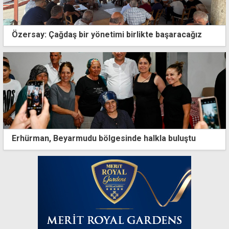
Özersay: Çağdaş bir yönetimi birlikte başaracağız
Erhürman, Beyarmudu bölgesinde halkla buluştu