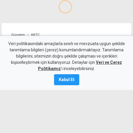
Gündem
KKTC
Sıcakta çalışma yasağını
Veri politikasındaki amaçlarla sınırlı ve mevzuata uygun şekilde
tanımlama bilgileri (çerez) konumlandırmaktayız. Tanımlama
ihlal eden 19 iş yerine uyarı
bilgilerini; sitemizin doğru şekilde çalışması ve içerikleri
kişiselleştirmek için kullanıyoruz. Detaylar için
Veri ve Çerez
7 Ağustos 2026
Politikamız
'ı inceleyebilirsiniz.
Güncelleme:
7 Ağustos
2026
Kabul Et
A
A
Çalışma Dairesi, sıcakta çalışma yasağı
kapsamında yaptığı denetimlerde
Lefkoşa, Girne, Güzelyurt ve
Gazimağusa'da toplam 19 iş yerinin