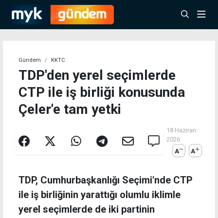
Gündem
KKTC
TDP'den yerel seçimlerde
CTP ile iş birliği konusunda
Çeler'e tam yetki
18 Haziran
2026
A
A
TDP, Cumhurbaşkanlığı Seçimi'nde CTP
ile iş birliğinin yarattığı olumlu iklimle
yerel seçimlerde de iki partinin