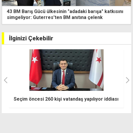
43 BM Barış Gücü ülkesinin "adadaki barışa" katkısını
simgeliyor: Guterres'ten BM anıtına çelenk
İlginizi Çekebilir
YDP, Guterres protestosunu Türkiye'yi
E
sı
gerekçe göstererek iptal etti
il