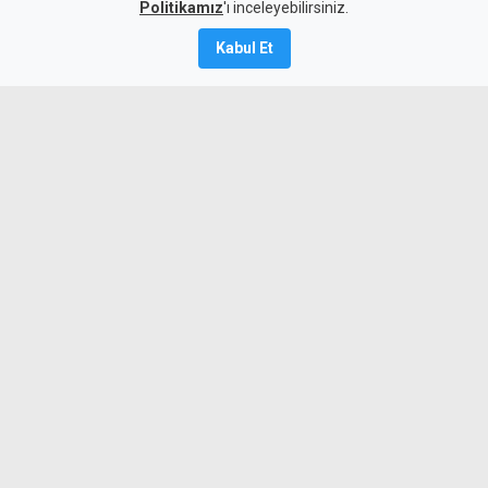
Politikamız
'ı inceleyebilirsiniz.
6 Ağustos 2026
Kabul Et
Güncelleme:
6 Ağustos
2026
A
A
Girne'de 13 Nisan 2024 tarihinde, bayram
tatili için geldikleri ülkede bir eğlence
mekanında tanıştıkları, o dönemde 18
yaşında olan genç kıza tecavüz edip o
anları kayda alan 5 sanık, 10 ila 12 yıl
arasında değişen hapis cezalarına
çarptırıldı.