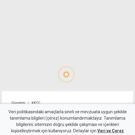
Gündem
KKTC
Tatilde tanıştıkları genç kıza
Veri politikasındaki amaçlarla sınırlı ve mevzuata uygun şekilde
tanımlama bilgileri (çerez) konumlandırmaktayız. Tanımlama
tecavüz eden 5 sanığa 10-12
bilgilerini; sitemizin doğru şekilde çalışması ve içerikleri
kişiselleştirmek için kullanıyoruz. Detaylar için
yıl hapis
Veri ve Çerez