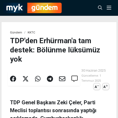
Gündem
KKTC
TDP'den Erhürman'a tam
destek: Bölünme lüksümüz
yok
30 Haziran 2025
Güncelleme:
1
Temmuz 2025
A
A
TDP Genel Başkanı Zeki Çeler, Parti
Meclisi toplantısı sonrasında yaptığı