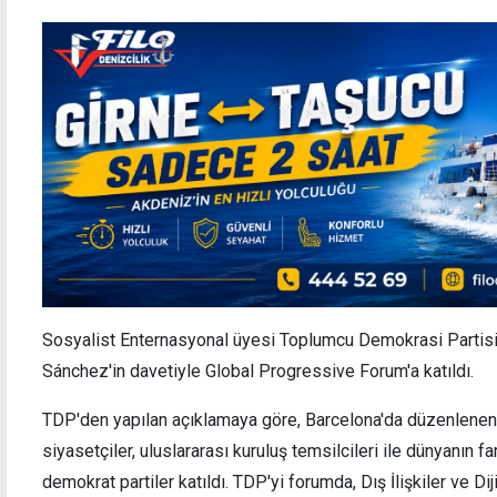
Sosyalist Enternasyonal üyesi Toplumcu Demokrasi Partis
Sánchez'in davetiyle Global Progressive Forum'a katıldı.
TDP'den yapılan açıklamaya göre, Barcelona'da düzenlenen 
siyasetçiler, uluslararası kuruluş temsilcileri ile dünyanın f
demokrat partiler katıldı. TDP'yi forumda, Dış İlişkiler ve D