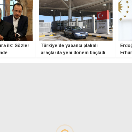
ı plakalı
Erdoğan'dan Cumhurbaşkanı
Erhür
önem başladı
Erhürman'a geçmiş olsun
rese
telefonu