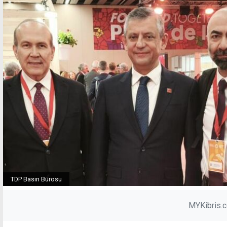
TDP Basın Bürosu
MYKibris.