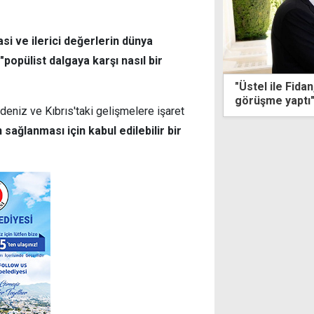
i ve ilerici değerlerin dünya
"popülist dalgaya karşı nasıl bir
ama 10 gün daha devam edecek:
"Üstel ile Fida
-16.00 arasında güneş altında çalışma
görüşme yaptı
eniz ve Kıbrıs'taki gelişmelere işaret
 sağlanması için kabul edilebilir bir