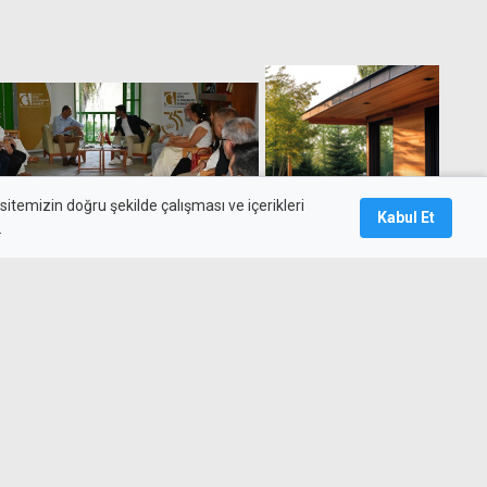
itemizin doğru şekilde çalışması ve içerikleri
Kabul Et
.
cı bir vizyona ve çalışan bir
cımız var"