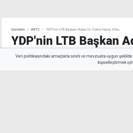
Gündem
KKTC
YDP'nin LTB Başkan Adayı Dr. Özkul Haraç Oldu
YDP'nin LTB Başkan Ad
Haraç Oldu
Veri politikasındaki amaçlarla sınırlı ve mevzuata uygun şekilde
kişiselleştirmek içi
Yeniden Doğuş Partisi Genel Başkanı Erhan Ar
öncesinde Lefkoşa Türk Belediyesi başkan ad
olduğunu açıkladı.
MYKibris.