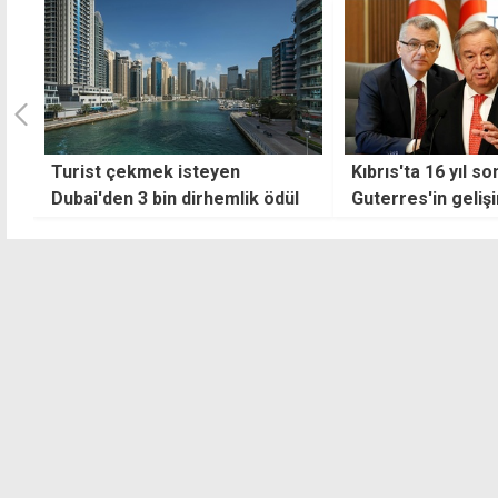
Kıbrıs'ta 16 yıl sonra ilk: Gözler
Türkiye'de yabanc
Guterres'in gelişinde
araçlarda yeni d