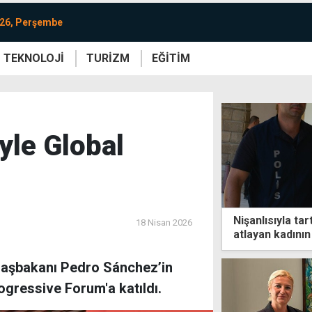
026, Perşembe
TEKNOLOJİ
TURİZM
EĞİTİM
re
Yaşam
Sanat
Etkinlik
yle Global
Nişanlısıyla t
18 Nisan 2026
atlayan kadının
onu görmekti
 Başbakanı Pedro Sánchez’in
gressive Forum'a katıldı.