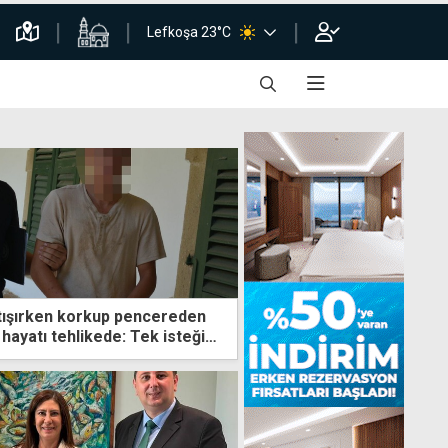
Lefkoşa 23°C
artışırken korkup pencereden
 hayatı tehlikede: Tek isteğim