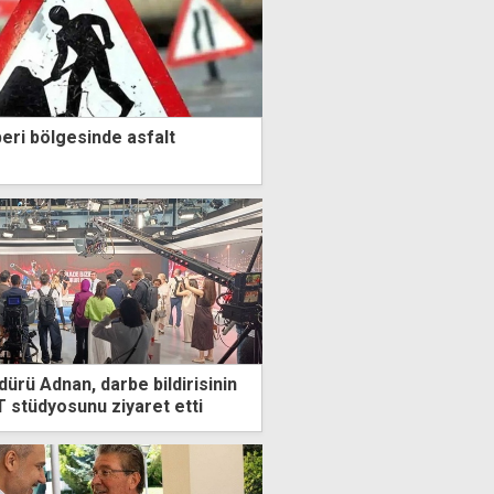
ri bölgesinde asfalt
rü Adnan, darbe bildirisinin
 stüdyosunu ziyaret etti