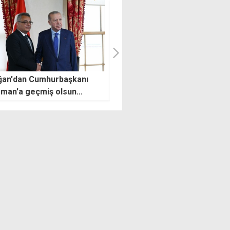
man'ın ilk GKK 1 Ağustos
Denizde boğulma tehlikesi
psiyonu
geçirmişti, hastanede yaşamı
yitirdi