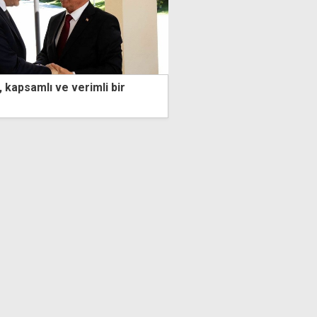
n, kapsamlı ve verimli bir
Erhan Arıklı: Cezaevi M
"
''bağışlama'' yetkisi 200