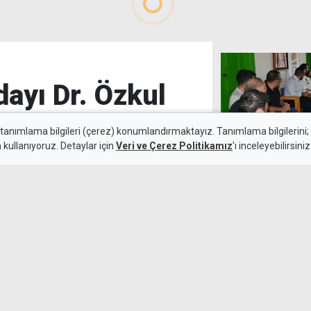
ayı Dr. Özkul
 tanımlama bilgileri (çerez) konumlandırmaktayız. Tanımlama bilgilerini; s
n kullanıyoruz. Detaylar için
Veri ve Çerez Politikamız
'ı inceleyebilirsiniz
6 Ağustos 2026
"Ekonomide akıl
Güncelleme:
6 Ağustos 2026
sisteme ihtiya
ıklı, yaklaşan yerel seçimler
ayının Dr. Özkul Haraç
com'a Abone Ol