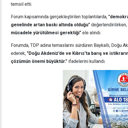
temsil etti.
Forum kapsamında gerçekleştirilen toplantılarda,
"demokras
genelinde artan baskı altında olduğu"
değerlendirilirken,
mücadele yürütülmesi gerektiği"
ele alındı.
"Geçiş noktalarıyla ilgili her öneriyi
Uygul
reddettiler, Akıncılar'dan vazgeçmemizi
12.00
Forumda, TDP adına temaslarını sürdüren Baykallı, Doğu Akd
istediler"
yasak
ederek,
"Doğu Akdeniz’de ve Kıbrıs’ta barış ve istikrarın
çözümün önemi büyüktür."
ifadelerini kullandı.