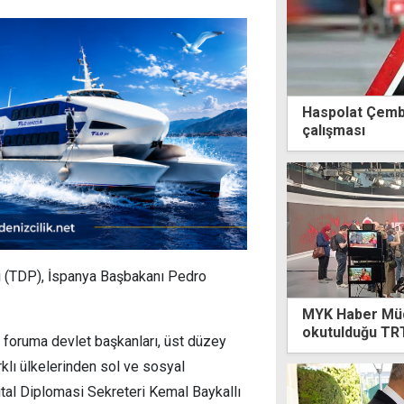
Haspolat Çembe
çalışması
i (TDP), İspanya Başbakanı Pedro
MYK Haber Müdü
okutulduğu TRT
foruma devlet başkanları, üst düzey
arklı ülkelerinden sol ve sosyal
ijital Diplomasi Sekreteri Kemal Baykallı