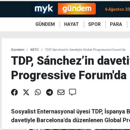
6 Ağustos 2
GÜNDEM
HAYAT
SPOR
PARA
KKTC
Magazin
KKTC
Ekonomi
Türkiye
Türkiye
Kripto
Sağlık
Güney
Avrupa
Döviz
Kadın
Dünya
Dünya
Borsa
Lezzetler
Çev
Gündem
KKTC
TDP, Sánchez’in davetiyle Global Progressive Forum'da
TDP, Sánchez’in daveti
Progressive Forum'da
Sosyalist Enternasyonal üyesi TDP, İspanya
davetiyle Barcelona'da düzenlenen Global Pro