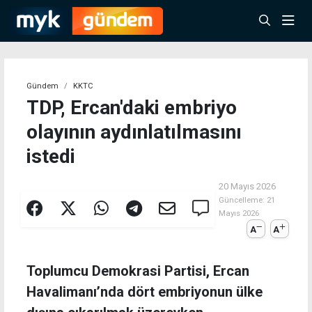
Gündem
KKTC
TDP, Ercan'daki embriyo
olayının aydınlatılmasını
istedi
20 Mayıs 2026
Güncelleme:
21
Mayıs 2026
A
A
Toplumcu Demokrasi Partisi, Ercan
Havalimanı’nda dört embriyonun ülke