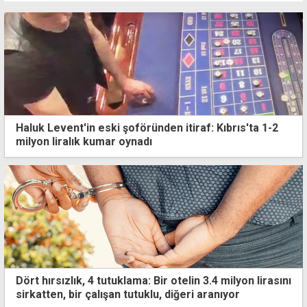
Haluk Levent'in eski şoföründen itiraf: Kıbrıs'ta 1-2
milyon liralık kumar oynadı
Dört hırsızlık, 4 tutuklama: Bir otelin 3.4 milyon lirasını
sirkatten, bir çalışan tutuklu, diğeri aranıyor