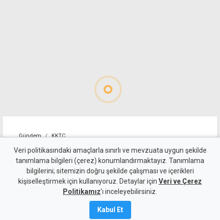
Gündem
KKTC
10 kişi kalan Beşiktaş'tan
Veri politikasındaki amaçlarla sınırlı ve mevzuata uygun şekilde
tanımlama bilgileri (çerez) konumlandırmaktayız. Tanımlama
altın değerinde galibiyet
bilgilerini; sitemizin doğru şekilde çalışması ve içerikleri
kişiselleştirmek için kullanıyoruz. Detaylar için
Veri ve Çerez
6 Ağustos 2026
Politikamız
'ı inceleyebilirsiniz.
A
A
Kabul Et