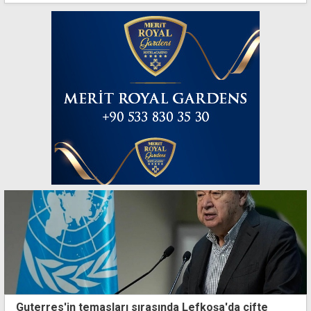
Guterres'in temasları sırasında Lefkoşa'da çifte