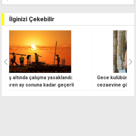
İlginizi Çekebilir
Gece kulübündeki bıçaklı saldırı zanlısı müdür
H
cezaevine gönderildi