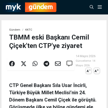
Gündem
KKTC
TBMM eski Başkanı Cemil
Çiçek'ten CTP'ye ziyaret
14 Mayıs 2026
Güncelleme:
14
Mayıs 2026
A
A
CTP Genel Başkanı Sıla Usar İncirli,
Türkiye Büyük Millet Meclisi’nin 24.
Dönem Başkanı Cemil Çiçek ile görüştü.
Görüşmede ülke ve bölge gündemi ele