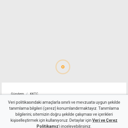
Gündem
KKTC
Yeni kabine göreve başladı:
Veri politikasındaki amaçlarla sınırlı ve mevzuata uygun şekilde
tanımlama bilgileri (çerez) konumlandırmaktayız. Tanımlama
Hristodulidis'ten reform ve
bilgilerini; sitemizin doğru şekilde çalışması ve içerikleri
kişiselleştirmek için kullanıyoruz. Detaylar için
çözüm mesajı
Veri ve Çerez
Politikamız
'ı inceleyebilirsiniz.