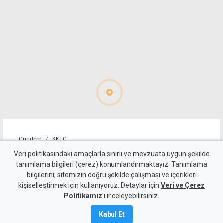
Gündem
KKTC
Derinya kapısında durdurulan
Veri politikasındaki amaçlarla sınırlı ve mevzuata uygun şekilde
tanımlama bilgileri (çerez) konumlandırmaktayız. Tanımlama
geçişler tekrar açıldı
bilgilerini; sitemizin doğru şekilde çalışması ve içerikleri
kişiselleştirmek için kullanıyoruz. Detaylar için
Veri ve Çerez
9 Ağustos 2026
Politikamız
'ı inceleyebilirsiniz.
Güncelleme:
9 Ağustos
2026
Kabul Et