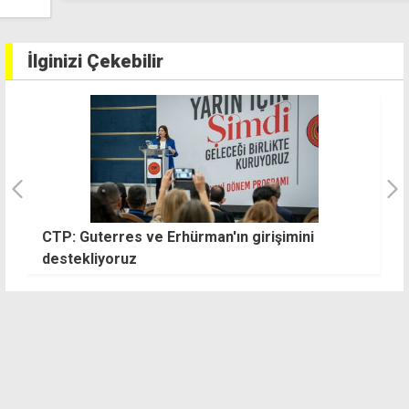
İlginizi Çekebilir
CTP: Guterres ve Erhürman'ın girişimini
D
destekliyoruz
t