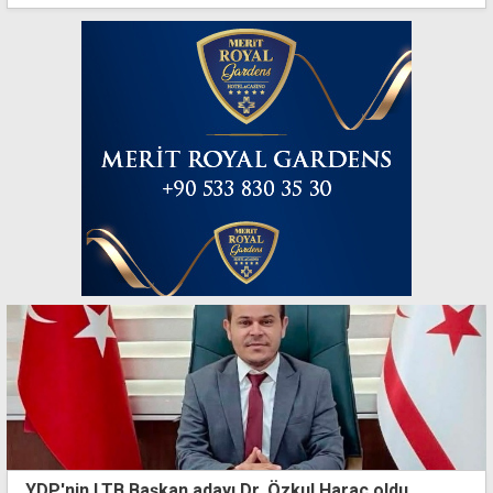
YDP'nin LTB Başkan adayı Dr. Özkul Haraç oldu