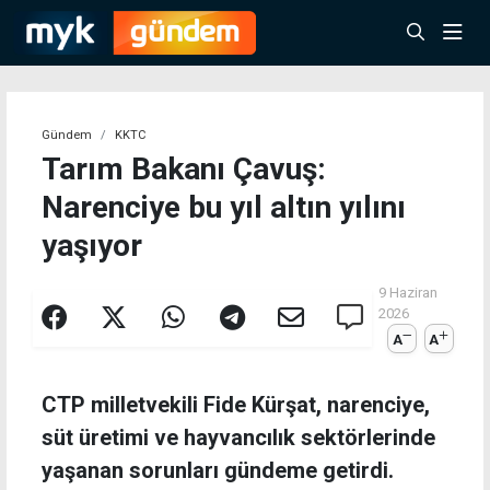
Gündem
KKTC
Tarım Bakanı Çavuş:
Narenciye bu yıl altın yılını
yaşıyor
9 Haziran
2026
A
A
CTP milletvekili Fide Kürşat, narenciye,
süt üretimi ve hayvancılık sektörlerinde
yaşanan sorunları gündeme getirdi.