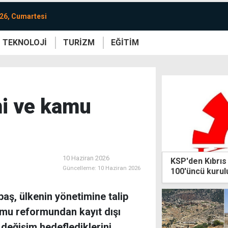
26, Cumartesi
TEKNOLOJİ
TURİZM
EĞİTİM
re
Yaşam
Sanat
Etkinlik
i ve kamu
10 Haziran 2026
KSP'den Kıbrıs
Güncelleme:
10 Haziran 2026
100'üncü kurulu
bildiri
ş, ülkenin yönetimine talip
amu reformundan kayıt dışı
eğişim hedeflediklerini