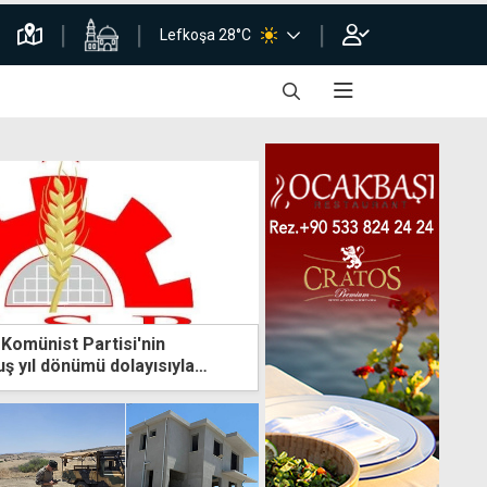
Lefkoşa 28°C
 Komünist Partisi'nin
ş yıl dönümü dolayısıyla