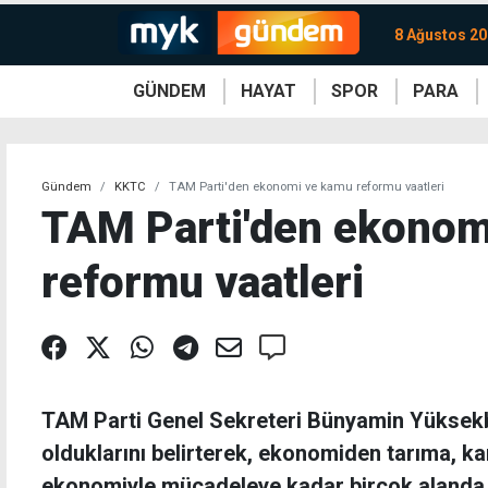
8 Ağustos 20
GÜNDEM
HAYAT
SPOR
PARA
KKTC
Magazin
KKTC
Ekonomi
Türkiye
Türkiye
Kripto
Sağlık
Güney
Avrupa
Döviz
Kadın
Dünya
Dünya
Borsa
Lezzetler
Çev
Gündem
KKTC
TAM Parti'den ekonomi ve kamu reformu vaatleri
TAM Parti'den ekonom
reformu vaatleri
TAM Parti Genel Sekreteri Bünyamin Yüksekba
olduklarını belirterek, ekonomiden tarıma, k
ekonomiyle mücadeleye kadar birçok alanda d