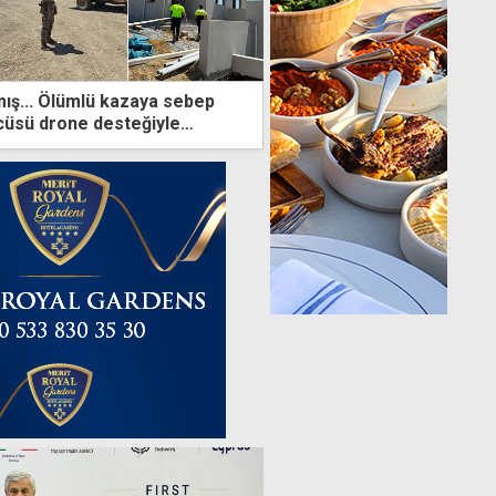
mış... Ölümlü kazaya sebep
cüsü drone desteğiyle