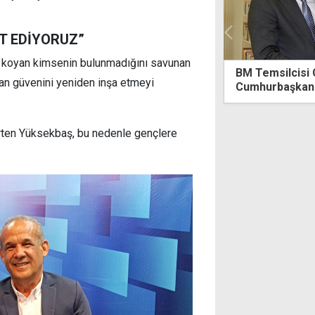
ET EDİYORUZ”
ne koyan kimsenin bulunmadığını savunan
msilcisi Cuellar bugün
Değirmenlik'te
lan güvenini yeniden inşa etmeyi
rbaşkanlığı'nda
ürünü müsadere
irten Yüksekbaş, bu nedenle gençlere