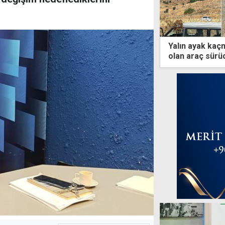
Yalın ayak kaç
olan araç sürü
aranıyor