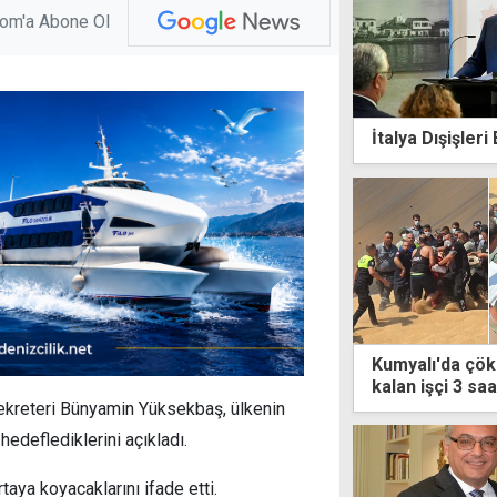
com'a Abone Ol
İtalya Dışişleri
Kumyalı'da çök
kalan işçi 3 sa
ekreteri Bünyamin Yüksekbaş, ülkenin
hedeflediklerini açıkladı.
taya koyacaklarını ifade etti.