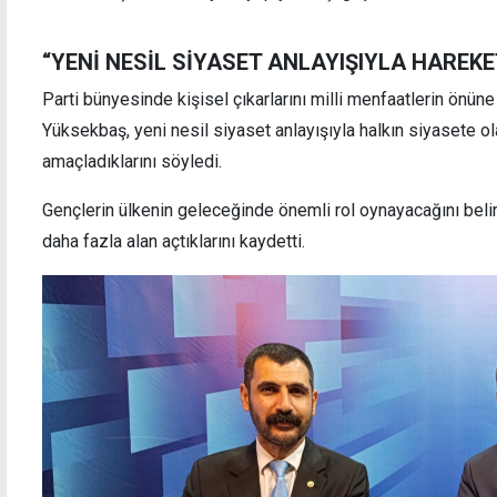
“YENİ NESİL SİYASET ANLAYIŞIYLA HAREK
Parti bünyesinde kişisel çıkarlarını milli menfaatlerin önü
TSK'nın komuta kademesi yeniden şekillendi
BM Te
Yüksekbaş, yeni nesil siyaset anlayışıyla halkın siyasete o
Cumhu
amaçladıklarını söyledi.
Gençlerin ülkenin geleceğinde önemli rol oynayacağını bel
daha fazla alan açtıklarını kaydetti.