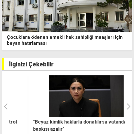
Metehan bölgesinde çıkan yangın büyük hasara yol
açtı
İlginizi Çekebilir
"Beyaz kimlik haklarla donatılırsa vatandaşlık
C
baskısı azalır"
a