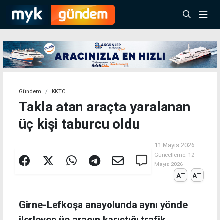
Gündem
KKTC
Takla atan araçta yaralanan
üç kişi taburcu oldu
11 Mayıs 2026
Güncelleme:
12
Mayıs 2026
A
A
Girne-Lefkoşa anayolunda aynı yönde
ilerleyen üç aracın karıştığı trafik