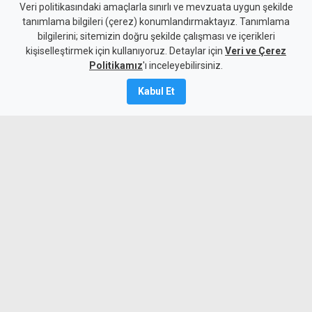
Veri politikasındaki amaçlarla sınırlı ve mevzuata uygun şekilde
tanımlama bilgileri (çerez) konumlandırmaktayız. Tanımlama
bilgilerini; sitemizin doğru şekilde çalışması ve içerikleri
Gündem
KKTC
kişiselleştirmek için kullanıyoruz. Detaylar için
Veri ve Çerez
TBMM’den Terörsüz Türkiye
Politikamız
'ı inceleyebilirsiniz.
düzenlemesine onay
Kabul Et
10 Ağustos 2026
Güncelleme:
11 Ağustos
2026
A
A
Terörsüz Türkiye sürecinin hukuki
altyapısını oluşturmayı amaçlayan 12
maddelik kanun teklifi, TBMM Genel
Kurulu’nda kabul edildi. Oylamada 468
milletvekili oy kullanırken, 88 ret ve 6
çekimser oy çıktı.