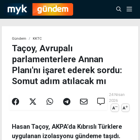
Gündem
KKTC
Taçoy, Avrupalı
parlamenterlere Annan
Planı'nı işaret ederek sordu:
Somut adım atılacak mı
24 Nisan
2026
A
A
Hasan Taçoy, AKPA’da Kıbrıslı Türklere
uygulanan izolasyonu gündeme taşıdı.