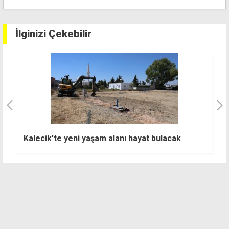
İlginizi Çekebilir
"
Kalecik'te yeni yaşam alanı hayat bulacak
ç