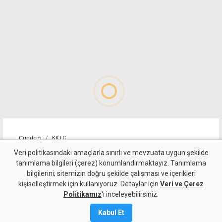
Gündem
KKTC
Tatilde tanıştıkları genç kıza
Veri politikasındaki amaçlarla sınırlı ve mevzuata uygun şekilde
tanımlama bilgileri (çerez) konumlandırmaktayız. Tanımlama
tecavüz eden 5 sanığa 10-12
bilgilerini; sitemizin doğru şekilde çalışması ve içerikleri
kişiselleştirmek için kullanıyoruz. Detaylar için
yıl hapis
Veri ve Çerez
Politikamız
'ı inceleyebilirsiniz.
6 Ağustos 2026
Kabul Et
Güncelleme:
6 Ağustos