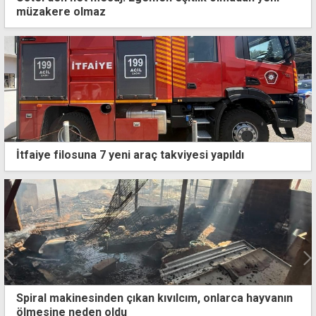
müzakere olmaz
İtfaiye filosuna 7 yeni araç takviyesi yapıldı
Spiral makinesinden çıkan kıvılcım, onlarca hayvanın
ölmesine neden oldu