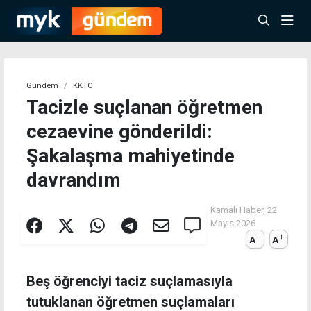
Gündem
KKTC
Tacizle suçlanan öğretmen
cezaevine gönderildi:
Şakalaşma mahiyetinde
davrandım
Kamalı Haber,
22
Mayıs 2026
A
A
Beş öğrenciyi taciz suçlamasıyla
tutuklanan öğretmen suçlamaları