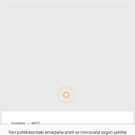
Gündem
KKTC
YDP'nin LTB Başkan Adayı
Veri politikasındaki amaçlarla sınırlı ve mevzuata uygun şekilde