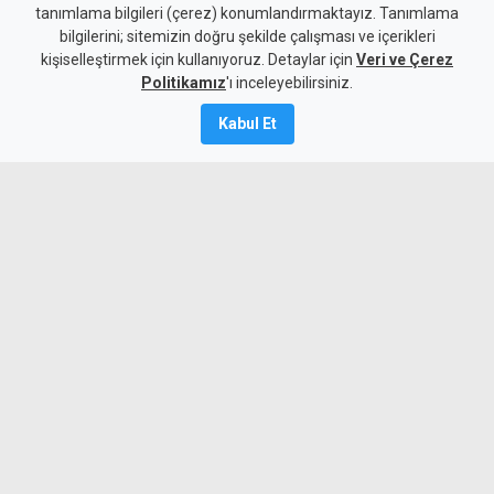
tanımlama bilgileri (çerez) konumlandırmaktayız. Tanımlama
Dr. Özkul Haraç Oldu
bilgilerini; sitemizin doğru şekilde çalışması ve içerikleri
kişiselleştirmek için kullanıyoruz. Detaylar için
Veri ve Çerez
6 Ağustos 2026
Politikamız
'ı inceleyebilirsiniz.
Güncelleme:
6 Ağustos
2026
Kabul Et
A
A
Yeniden Doğuş Partisi Genel Başkanı
Erhan Arıklı, yaklaşan yerel seçimler
öncesinde Lefkoşa Türk Belediyesi
başkan adayının Dr. Özkul Haraç
olduğunu açıkladı.
MYKibris.com'a Abone Ol