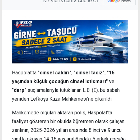
MYKibris.com'a Abone Ol
Haspolat'ta
"cinsel saldırı", "cinsel taciz", "16
yaşından küçük çocuğun cinsel istismarı"
ve
"darp"
suçlamalarıyla tutuklanan L.B. (E), bu sabah
yeniden Lefkoşa Kaza Mahkemesi'ne çıkarıldı.
Mahkemede olguları aktaran polis, Haspolat'ta
faaliyet gösteren bir okulda öğretmen olarak çalışan
zanlının, 2025-2026 yılları arasında 8’inci ve 9’uncu
sınıfta okuyan 14-16 yaş aralığındaki 5 erkek çocuğa