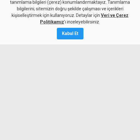
tanımlama bilgileri (çerez) konumlandırmaktayız. Tanımlama
bilgilerini; sitemizin doğru şekilde çalışması ve içerikleri
Gündem
KKTC
kişiselleştirmek için kullanıyoruz. Detaylar için
Veri ve Çerez
Dut Deresi Kanal Projesi'nde
Politikamız
'ı inceleyebilirsiniz.
korkuluk montajı başladı
Kabul Et
8 Ağustos 2026
Güncelleme:
8 Ağustos
2026
A
A
Gönyeli Alayköy Belediye Başkanı
Hüseyin Amcaoğlu, Dut Deresi Kanal
Projesi'nde kanalın tamamlanan
bölümlerinde, ihtiyaç duyulan noktalarda
güvenliği sağlayacak panel çit ve
korkuluk çalışmalarının eş zamanlı