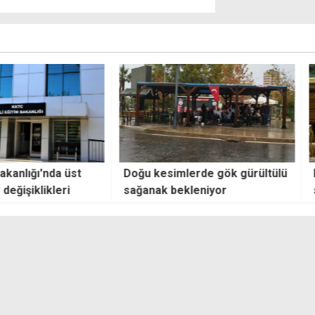
lığı'nda üst
Doğu kesimlerde gök gürültülü
Erdoğ
iklikleri
sağanak bekleniyor
sürec