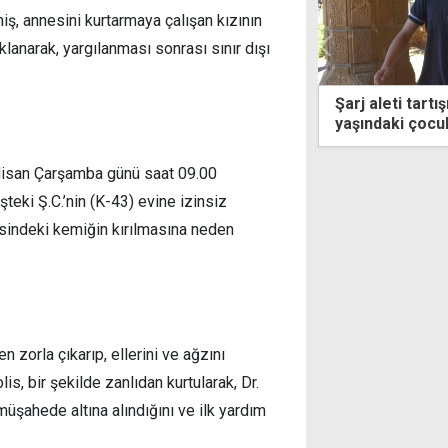
iş, annesini kurtarmaya çalışan kızının
lanarak, yargılanması sonrası sınır dışı
leti tartışması mahkemelik oldu: 16
Emiroğulları'nd
aki çocuk 3,5 yıldır kaçakmış
yerine mi koy
Nisan Çarşamba günü saat 09.00
teki Ş.C.’nin (K-43) evine izinsiz
sindeki kemiğin kırılmasına neden
n zorla çıkarıp, ellerini ve ağzını
is, bir şekilde zanlıdan kurtularak, Dr.
şahede altına alındığını ve ilk yardım