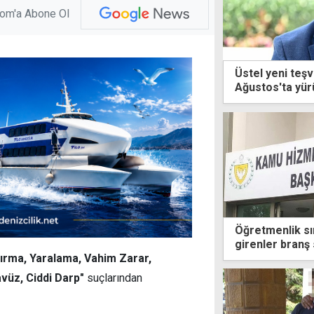
com'a Abone Ol
Üstel yeni teşvi
Ağustos'ta yür
Öğretmenlik sın
girenler branş
edebilecek
çırma, Yaralama, Vahim Zarar,
vüz, Ciddi Darp"
suçlarından