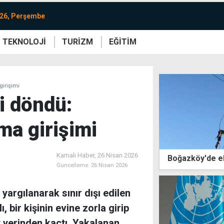
026, Perşembe
TEKNOLOJİ
TURİZM
EĞİTİM
re
Yaşam
Sanat
Etkinlik
 girişimi
ri döndü:
rma girişimi
Kamalı Haber,
26 Nisan 2026
Boğazköy'de el
Güncelleme:
26 Nisan 2026
 yargılanarak sınır dışı edilen
, bir kişinin evine zorla girip
y yerinden kaçtı. Yakalanan