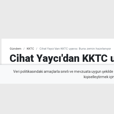
Gündem
KKTC
Cihat Yaycı'dan KKTC uyarısı: Buna zemin hazırlanıyor
Cihat Yaycı'dan KKTC 
zemin hazırlanıyor
Veri politikasındaki amaçlarla sınırlı ve mevzuata uygun şekilde
kişiselleştirmek içi
Müstafi Tümamiral Cihat Yaycı, KKTC’de Türki
artırılabileceğini savunarak uyarılarda bulun