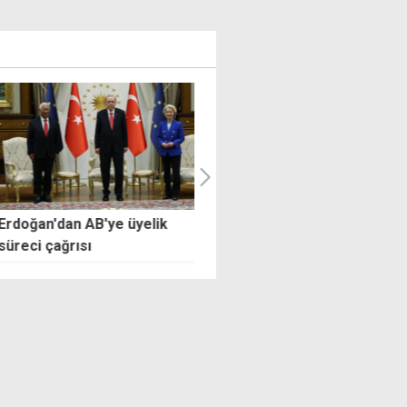
an'dan AB'ye üyelik
"Bizim siyaset anlayışımızda
i çağrısı
konuşmak değil, üretmek var