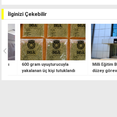
İlginizi Çekebilir
600 gram uyuşturucuyla
Milli Eğitim Bakan
yakalanan üç kişi tutuklandı
düzey görev değiş