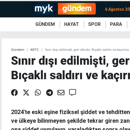
6 Ağustos 2
GÜNDEM
HAYAT
SPOR
PARA
KKTC
Magazin
KKTC
Ekonomi
Türkiye
Türkiye
Kripto
Sağlık
Güney
Avrupa
Döviz
Kadın
Dünya
Dünya
Borsa
Lezzetler
Çev
Gündem
KKTC
Sınır dışı edilmişti, geri döndü: Bıçaklı saldırı ve kaçırma
Sınır dışı edilmişti, ge
Bıçaklı saldırı ve kaçı
2024'te eski eşine fiziksel şiddet ve tehditten
ve ülkeye bilinmeyen şekilde tekrar giren zanlı
ona şiddet uygulayıp, yaraladıktan sonra ola