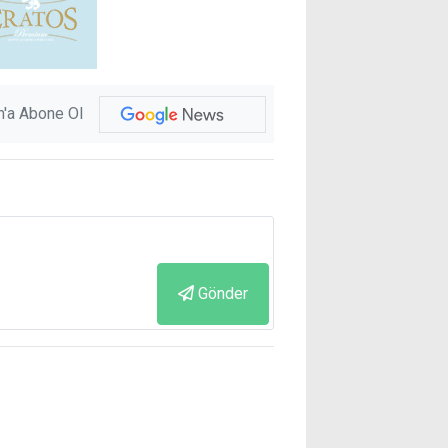
'a Abone Ol
Gönder