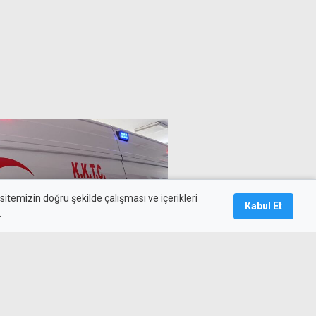
itemizin doğru şekilde çalışması ve içerikleri
Kabul Et
.
 2 yaşındaki çocuk balkondan
aralandı