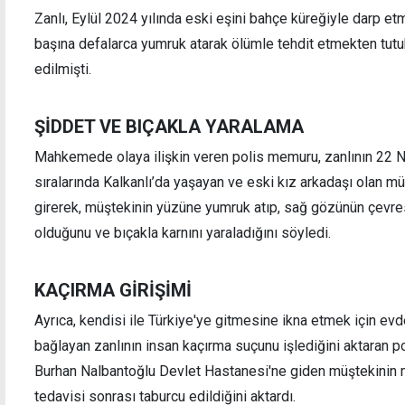
Zanlı, Eylül 2024 yılında eski eşini bahçe küreğiyle darp etm
başına defalarca yumruk atarak ölümle tehdit etmekten tutuk
edilmişti.
Taksiyle Larnaka'dan Girne'ye gitmek
Şarj a
isterken, yasak bölgede yakalanan çift,
yaşınd
ŞİDDET VE BIÇAKLA YARALAMA
şoförü suçladı
Mahkemede olaya ilişkin veren polis memuru, zanlının 22 
sıralarında Kalkanlı’da yaşayan ve eski kız arkadaşı olan müş
girerek, müştekinin yüzüne yumruk atıp, sağ gözünün çevre
olduğunu ve bıçakla karnını yaraladığını söyledi.
KAÇIRMA GİRİŞİMİ
Ayrıca, kendisi ile Türkiye'ye gitmesine ikna etmek için evde
bağlayan zanlının insan kaçırma suçunu işlediğini aktaran pol
Burhan Nalbantoğlu Devlet Hastanesi'ne giden müştekinin mü
tedavisi sonrası taburcu edildiğini aktardı.