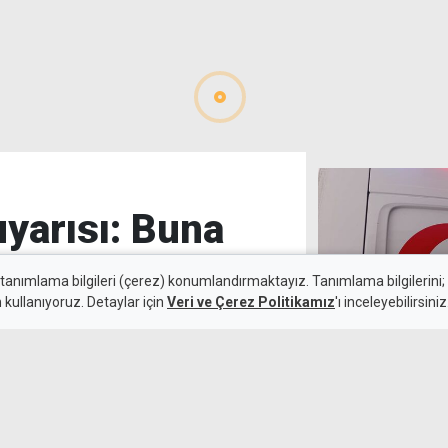
uyarısı: Buna
 tanımlama bilgileri (çerez) konumlandırmaktayız. Tanımlama bilgilerini; s
n kullanıyoruz. Detaylar için
Veri ve Çerez Politikamız
'ı inceleyebilirsiniz
Gazimağusa'da
6 Ağustos 2026
düşerek ağır y
ye karşıtı protestoların
du. Yaycı, KKTC’nin