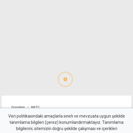
Gündem
KKTC
İki ayrı kaza: Bir sürücü
Veri politikasındaki amaçlarla sınırlı ve mevzuata uygun şekilde
tanımlama bilgileri (çerez) konumlandırmaktayız. Tanımlama
nefes örneği vermedi,
bilgilerini; sitemizin doğru şekilde çalışması ve içerikleri