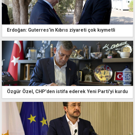
Erdoğan: Guterres'in Kıbrıs ziyareti çok kıymetli
Özgür Özel, CHP'den istifa ederek Yeni Parti'yi kurdu