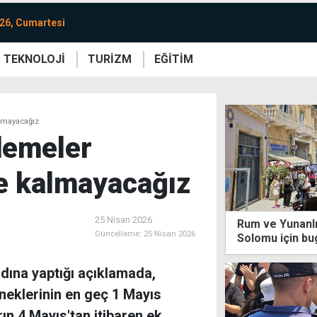
26, Cumartesi
TEKNOLOJİ
TURİZM
EĞİTİM
re
Yaşam
Sanat
Etkinlik
lmayacağız
demeler
e kalmayacağız
25 Nisan 2026
Rum ve Yunanlı
Güncelleme:
25 Nisan 2026
Solomu için b
dına yaptığı açıklamada,
neklerinin en geç 1 Mayıs
ın 4 Mayıs'tan itibaren ek