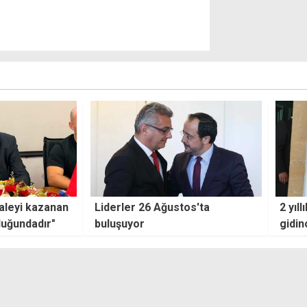
tos'ta
2 yıllık kaçak yaşamını polise
Uyg
gidince sonlandırdı
edec
güne