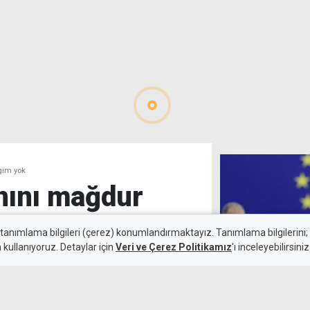
lgim yok
anını mağdur
lgim yok
 tanımlama bilgileri (çerez) konumlandırmaktayız. Tanımlama bilgilerini; s
n kullanıyoruz. Detaylar için
Veri ve Çerez Politikamız
'ı inceleyebilirsiniz
8 Ağustos 2026
Leyen Kıbrıs'ta
Güncelleme:
8 Ağustos 2026
hareketlilik" hi
bugün atıyor