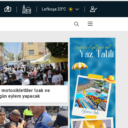
Lefkoşa 33°C
 motosikletliler İsak ve
ugün eylem yapacak