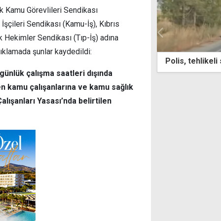
k Kamu Görevlileri Sendikası
şçileri Sendikası (Kamu-İş), Kıbrıs
 Hekimler Sendikası (Tıp-İş) adına
klamada şunlar kaydedildi:
s, tehlikeli sürüşe geçit vermedi
"Ankara, Erh
ilerlemesini 
günlük çalışma saatleri dışında
ren kamu çalışanlarına ve kamu sağlık
lışanları Yasası’nda belirtilen