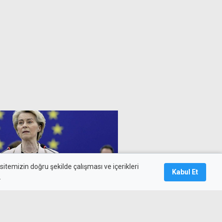
itemizin doğru şekilde çalışması ve içerikleri
Kabul Et
.
 çözüm için "yeni bir
ssediyor, yeni temsilciyi