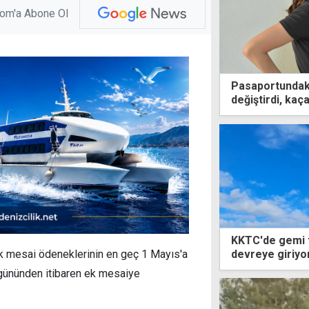
com'a Abone Ol
Pasaportundaki 
değiştirdi, ka
KKTC'de gemi 
devreye giriyo
k mesai ödeneklerinin en geç 1 Mayıs'a
gününden itibaren ek mesaiye