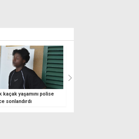
ulama 10 gün daha devam
Bir günde üç yangın: Ev, araz
ek: 12.00-16.00 arasında
ve ambar zarar gördü
ş altında çalışma yasak