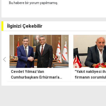
Bu habere bir yorum yapılmamış.
İlginizi Çekebilir
"Yakıt nakliyesi ihaleyi kazanan
Liderler 26 Ağus
firmanın sorumluluğundadır"
buluşuyor