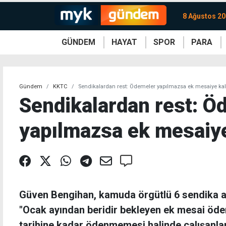
8 Ağustos 20
GÜNDEM
HAYAT
SPOR
PARA
KKTC
Magazin
KKTC
Ekonomi
Türkiye
Türkiye
Kripto
Sağlık
Güney
Avrupa
Döviz
Kadın
Dünya
Dünya
Borsa
Lezzetler
Çev
Gündem
KKTC
Sendikalardan rest: Ödemeler yapılmazsa ek mesaiye ka
Sendikalardan rest: Ö
yapılmazsa ek mesaiy
Güven Bengihan, kamuda örgütlü 6 sendika a
"Ocak ayından beridir bekleyen ek mesai öde
tarihine kadar ödenmemesi halinde çalışanlar