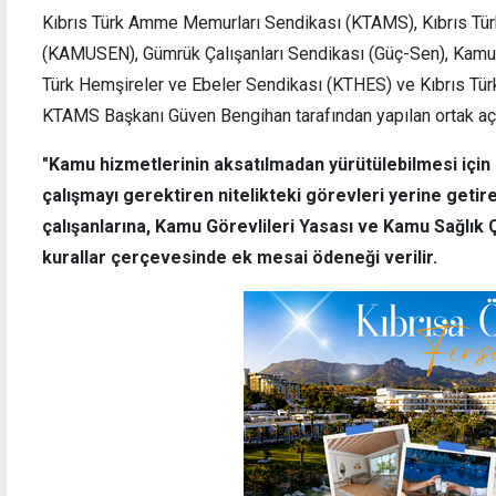
Kıbrıs Türk Amme Memurları Sendikası (KTAMS), Kıbrıs Tür
(KAMUSEN), Gümrük Çalışanları Sendikası (Güç-Sen), Kamu İ
Türk Hemşireler ve Ebeler Sendikası (KTHES) ve Kıbrıs Türk
KTAMS Başkanı Güven Bengihan tarafından yapılan ortak açı
Trump'tan İran'a sert uyarı: Suikast olursa
Poli
tamamen yok ederiz
"Kamu hizmetlerinin aksatılmadan yürütülebilmesi için 
çalışmayı gerektiren nitelikteki görevleri yerine geti
çalışanlarına, Kamu Görevlileri Yasası ve Kamu Sağlık Ça
kurallar çerçevesinde ek mesai ödeneği verilir.