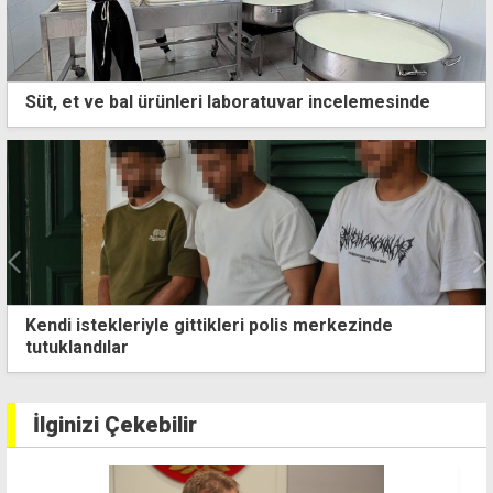
Süt, et ve bal ürünleri laboratuvar incelemesinde
kleriyle gittikleri polis merkezinde
Yolun kar
lar
gün tutuk
İlginizi Çekebilir