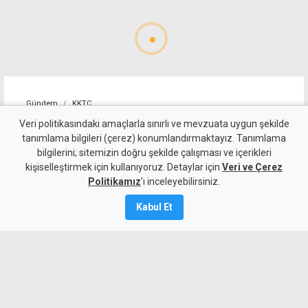
Gündem
KKTC
Allanazarov'un ölümünde 7
Veri politikasındaki amaçlarla sınırlı ve mevzuata uygun şekilde
tanımlama bilgileri (çerez) konumlandırmaktayız. Tanımlama
zanlıya ek tutukluluk:
bilgilerini; sitemizin doğru şekilde çalışması ve içerikleri
kişiselleştirmek için kullanıyoruz. Detaylar için
"Hakaret ve darp etti" diyerek
Veri ve Çerez
Politikamız
'ı inceleyebilirsiniz.
bıçaklamış
Kabul Et
6 Ağustos 2026
Güncelleme:
6 Ağustos
2026
A
A