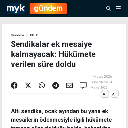
Gündem
KKTC
Sendikalar ek mesaiye
kalmayacak: Hükümete
verilen süre doldu
4 Mayıs 2026
Güncelleme:
4
Mayıs 2026
A
A
Altı sendika, ocak ayından bu yana ek
mesailerin ödenmesiyle ilgili hükümete