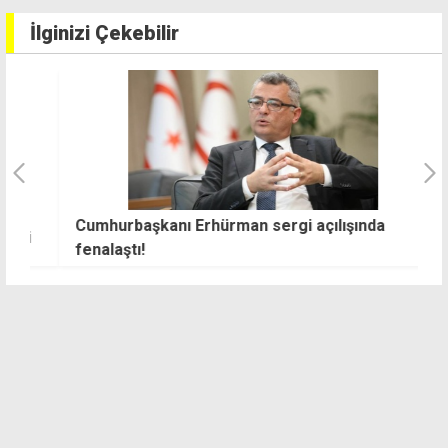
İlginizi Çekebilir
Cumhurbaşkanı Erhürman sergi açılışında
U
i
fenalaştı!
P