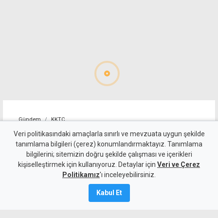
Gündem
KKTC
Karaağaç köyüne iki saat
Veri politikasındaki amaçlarla sınırlı ve mevzuata uygun şekilde
tanımlama bilgileri (çerez) konumlandırmaktayız. Tanımlama
elektrik verilemeyecek
bilgilerini; sitemizin doğru şekilde çalışması ve içerikleri
kişiselleştirmek için kullanıyoruz. Detaylar için
Veri ve Çerez
6 Ağustos 2026
Politikamız
'ı inceleyebilirsiniz.
A
A
Kabul Et
Karaağaç köyünde bugün iki saat