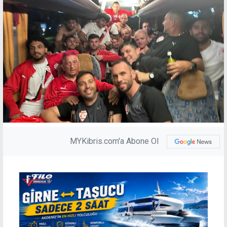
MYKibris.com'a Abone Ol