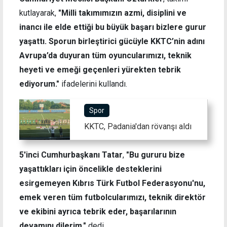
kutlayarak,
"Milli takımımızın azmi, disiplini ve
inancı ile elde ettiği bu büyük başarı bizlere gurur
yaşattı. Sporun birleştirici gücüyle KKTC’nin adını
Avrupa’da duyuran tüm oyuncularımızı, teknik
heyeti ve emeği geçenleri yürekten tebrik
ediyorum."
ifadelerini kullandı.
Spor
KKTC, Padania'dan rövanşı aldı
5'inci Cumhurbaşkanı Tatar
,
"Bu gururu bize
yaşattıkları için öncelikle desteklerini
esirgemeyen Kıbrıs Türk Futbol Federasyonu'nu,
emek veren tüm futbolcularımızı, teknik direktör
ve ekibini ayrıca tebrik eder, başarılarının
devamını dilerim."
dedi.