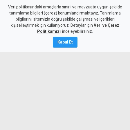
Yeni kabine göreve başladı:
Veri politikasındaki amaçlarla sınırlı ve mevzuata uygun şekilde
tanımlama bilgileri (çerez) konumlandırmaktayız. Tanımlama
Hristodulidis'ten reform ve
bilgilerini; sitemizin doğru şekilde çalışması ve içerikleri
kişiselleştirmek için kullanıyoruz. Detaylar için
çözüm mesajı
Veri ve Çerez
Politikamız
'ı inceleyebilirsiniz.
6 Ağustos 2026
Kabul Et
Güncelleme:
7 Ağustos
2026
A
A
Yeni kabine üyelerinin yemin töreninde
konuşan Rum lider Hristodulidis, güçlü
ekonomi, güvenlik, reformlar ve sosyal
politikaların yanı sıra en önemli
hedeflerinin Kıbrıs sorununun çözümü
olduğunu söyledi.