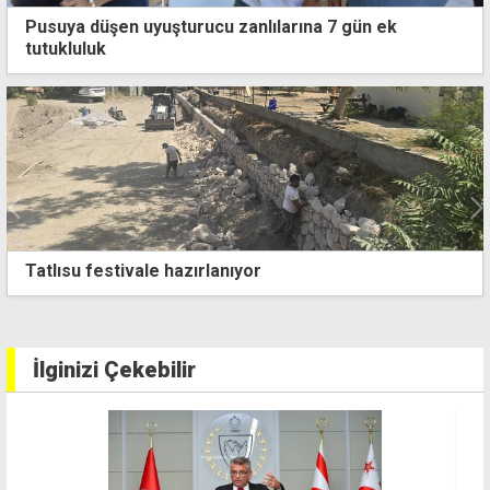
Pusuya düşen uyuşturucu zanlılarına 7 gün ek
tutukluluk
Özgür Özel'den boşalan koltuğa Faik Öztrak oturdu
İlginizi Çekebilir