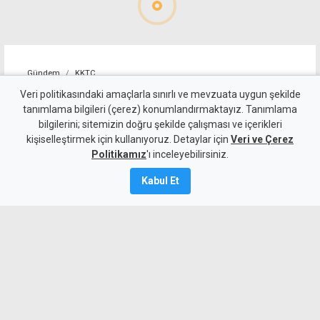
Gündem
KKTC
10 kişi kalan Beşiktaş'tan
Veri politikasındaki amaçlarla sınırlı ve mevzuata uygun şekilde
tanımlama bilgileri (çerez) konumlandırmaktayız. Tanımlama
altın değerinde galibiyet
bilgilerini; sitemizin doğru şekilde çalışması ve içerikleri
kişiselleştirmek için kullanıyoruz. Detaylar için
Veri ve Çerez
6 Ağustos 2026
Politikamız
'ı inceleyebilirsiniz.
A
A
Kabul Et
Beşiktaş, UEFA Avrupa Ligi 3. eleme turu
ilk maçında deplasmanda Hradec
Kralove'yi 1-0 mağlup ederek rövanş
öncesi önemli avantaj elde etti. Siyah-
beyazlılar, 10 kişi kalmasına rağmen
Semih Kılıçsoy'un golüyle galibiyete