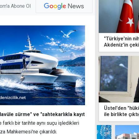
com'a Abone Ol
"Türkiye'nin ni
Akdeniz'in çek
Üstel'den "hük
ile birlikte çık
davüle sürme" ve "sahtekarlıkla kayıt
yok
 farklı bir tarihte aynı suçu işledikleri
Kaza Mahkemesi'ne çıkarıldı.