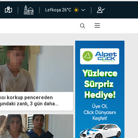
Lefkoşa 26°C
nlısı korkup pencereden
aşındaki zanlı, 3 gün daha