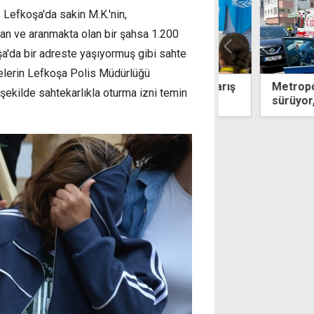
Lefkoşa'da sakin M.K.'nin,
lışan ve aranmakta olan bir şahsa 1.200
şa'da bir adreste yaşıyormuş gibi sahte
elerin Lefkoşa Polis Müdürlüğü
es, Kıbrıs temaslarının ardından barış
Metropol'de sal
ekilde sahtekarlıkla oturma izni temin
birliği mesajı verdi
sürüyor, zanlın