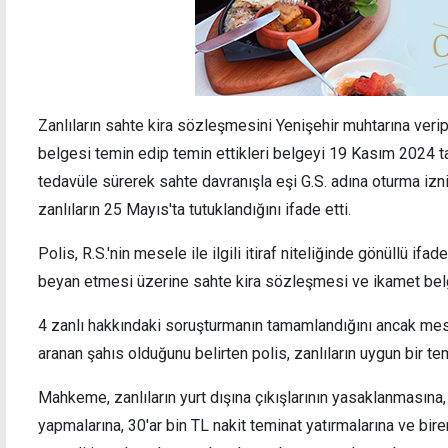
Zanlıların sahte kira sözleşmesini Yenişehir muhtarına veri
belgesi temin edip temin ettikleri belgeyi 19 Kasım 2024 
tedavüle sürerek sahte davranışla eşi G.S. adına oturma izni
zanlıların 25 Mayıs'ta tutuklandığını ifade etti.
Polis, R.S.'nin mesele ile ilgili itiraf niteliğinde gönüllü ifad
beyan etmesi üzerine sahte kira sözleşmesi ve ikamet belg
4 zanlı hakkındaki soruşturmanın tamamlandığını ancak mesel
aranan şahıs olduğunu belirten polis, zanlıların uygun bir te
Mahkeme, zanlıların yurt dışına çıkışlarının yasaklanmasına,
yapmalarına, 30'ar bin TL nakit teminat yatırmalarına ve bire