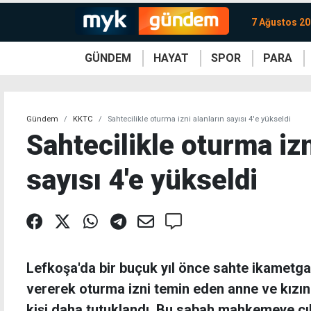
7 Ağustos 2
GÜNDEM
HAYAT
SPOR
PARA
KKTC
Magazin
KKTC
Ekonomi
Türkiye
Türkiye
Kripto
Sağlık
Güney
Avrupa
Döviz
Kadın
Dünya
Dünya
Borsa
Lezzetler
Çev
Gündem
KKTC
Sahtecilikle oturma izni alanların sayısı 4'e yükseldi
Sahtecilikle oturma izn
sayısı 4'e yükseldi
Lefkoşa'da bir buçuk yıl önce sahte ikametga
vererek oturma izni temin eden anne ve kızın 
kişi daha tutuklandı. Bu sabah mahkemeye çık