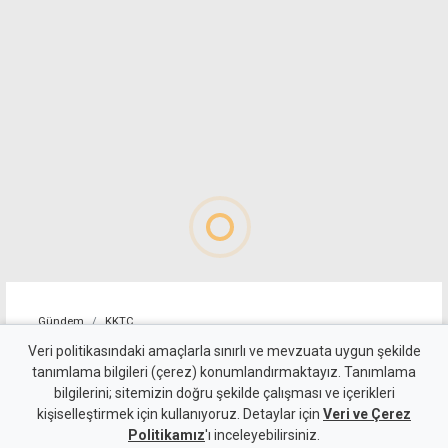
Gündem
KKTC
Girne-Değirmenlik Dağ
Veri politikasındaki amaçlarla sınırlı ve mevzuata uygun şekilde
tanımlama bilgileri (çerez) konumlandırmaktayız. Tanımlama
Yolu'nun bir bölümü trafiğe
bilgilerini; sitemizin doğru şekilde çalışması ve içerikleri
kişiselleştirmek için kullanıyoruz. Detaylar için
kapatılacak
Veri ve Çerez
Politikamız
'ı inceleyebilirsiniz.