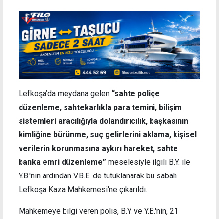
Lefkoşa’da meydana gelen
“sahte poliçe
düzenleme, sahtekarlıkla para temini, bilişim
sistemleri aracılığıyla dolandırıcılık, başkasının
kimliğine bürünme, suç gelirlerini aklama, kişisel
verilerin korunmasına aykırı hareket, sahte
banka emri düzenleme”
meselesiyle ilgili B.Y. ile
Y.B.'nin ardından V.B.E. de tutuklanarak bu sabah
Lefkoşa Kaza Mahkemesi'ne çıkarıldı.
Mahkemeye bilgi veren polis, B.Y. ve Y.B.'nin, 21