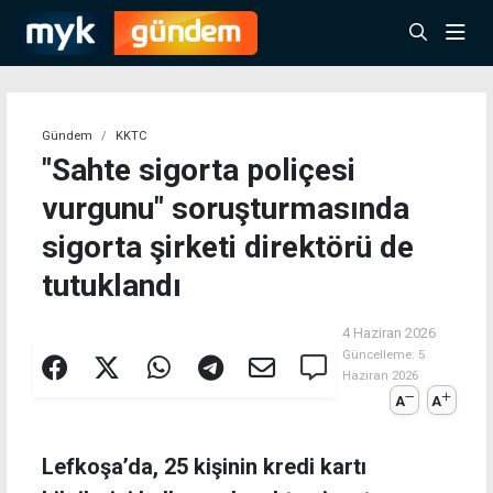
Gündem
KKTC
"Sahte sigorta poliçesi
vurgunu" soruşturmasında
sigorta şirketi direktörü de
tutuklandı
4 Haziran 2026
Güncelleme:
5
Haziran 2026
A
A
Lefkoşa’da, 25 kişinin kredi kartı