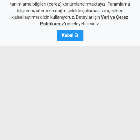
tanımlama bilgileri (çerez) konumlandırmaktayız. Tanımlama
soruşturmasında 4 zanlı
bilgilerini; sitemizin doğru şekilde çalışması ve içerikleri
kişiselleştirmek için kullanıyoruz. Detaylar için
mahkemede, 3 zanlı
Veri ve Çerez
Politikamız
'ı inceleyebilirsiniz.
bekletiliyor
Kabul Et
7 Ağustos 2026
A
A
Girne’de Nizam Allanazarov’un
bıçaklanarak öldürülmesiyle ilgili
tutuklanan 7 zanlıdan 4’ü bugün yeniden
mahkemeye çıkarılıyor. 3 zanlının ise
olayla bağlantıları araştırıldığı için henüz
salona getirilmediği öğrenildi.