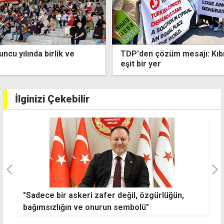
TDP'den çözüm mesajı: Kıbrıs’ta bir çözüm, Dünya'da
eşit bir yer
İlginizi Çekebilir
"Sadece bir askeri zafer değil, özgürlüğün,
2
bağımsızlığın ve onurun sembolü"
g