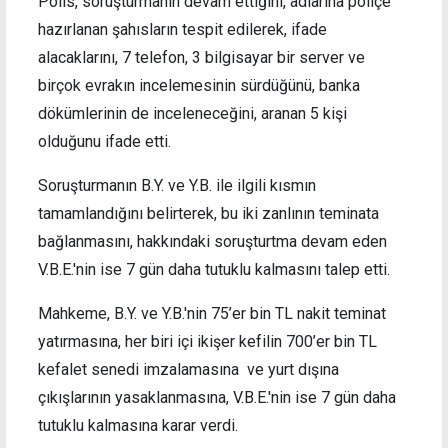
Polis, soruşturmanın devam ettiğini, adlarına poliçe
hazırlanan şahısların tespit edilerek, ifade
alacaklarını, 7 telefon, 3 bilgisayar bir server ve
birçok evrakın incelemesinin sürdüğünü, banka
dökümlerinin de inceleneceğini, aranan 5 kişi
olduğunu ifade etti.
Soruşturmanın B.Y. ve Y.B. ile ilgili kısmın
tamamlandığını belirterek, bu iki zanlının teminata
bağlanmasını, hakkındaki soruşturtma devam eden
V.B.E.'nin ise 7 gün daha tutuklu kalmasını talep etti.
Mahkeme, B.Y. ve Y.B.'nin 75’er bin TL nakit teminat
yatırmasına, her biri içi ikişer kefilin 700’er bin TL
kefalet senedi imzalamasına ve yurt dışına
çıkışlarının yasaklanmasına, V.B.E.'nin ise 7 gün daha
tutuklu kalmasına karar verdi.