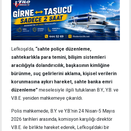
Lefkoşa’da,
“sahte poliçe düzenleme,
sahtekarlıkla para temini, bilişim sistemleri
aracılığıyla dolandırıcılık, başkasının kimliğine
bürünme, suç gelirlerini aklama, kişisel verilerin
korunmasına aykırı hareket, sahte banka emri
düzenleme”
meselesiyle ilgili tutuklanan B.Y., Y.B. ve
V.B.E. yeniden mahkemeye çıkarıldı.
Polis mahkemede, B.Y. ve Y.B.'nin 24 Nisan-5 Mayıs
2026 tarihleri arasında, komisyon karşılığı direktör
V.B.E. ile birlikte hareket ederek, Lefkoşa’daki bir