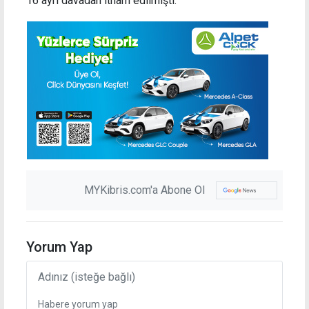
16 ayrı davadan itham edilmişti.
MYKibris.com'a Abone Ol
Yorum Yap