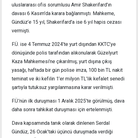
uluslararası ofis sorumlusu Amir Shakerifard'ın
davası 6 Kasım’da karara bağlanmıştı. Mahkeme,
Gündüz’e 15 yıl, Shakerifard'a ise 6 yıl hapis cezası
vermişti.
F.Ü. ise 4 Temmuz 2024’te yurt dışından KKTC’ye
dönüşünde polis tarafından alıkonularak Güzelyurt
Kaza Mahkemesi’ne çıkarılmış; yurt dışına çıkış
yasağı, haftada bir gün polise imza, 100 bin TL nakit
teminat ve iki kefilin 1’er milyon TL’lik kefalet senedi
şartıyla tutuksuz yargılanmasına karar verilmişti.
F.Ü.’nün ilk duruşması 1 Aralık 2025’te görülmüş, dava
daha sonra tahkikat duruşması için ertelenmişti.
Dava kapsamında tanık olarak dinlenen Serdal
Gündüz, 26 Ocak’taki üçüncü duruşmada verdiği