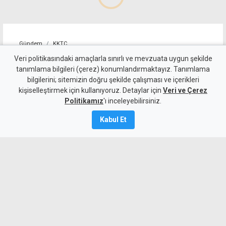
Gündem
KKTC
Girne-Değirmenlik Dağ
Veri politikasındaki amaçlarla sınırlı ve mevzuata uygun şekilde
tanımlama bilgileri (çerez) konumlandırmaktayız. Tanımlama
Yolu'nun bir bölümü trafiğe
bilgilerini; sitemizin doğru şekilde çalışması ve içerikleri
kişiselleştirmek için kullanıyoruz. Detaylar için
kapatılacak
Veri ve Çerez
Politikamız
'ı inceleyebilirsiniz.
9 Ağustos 2026
Kabul Et
Güncelleme:
9 Ağustos
2026
A
A
Karayolları Dairesi, Karayolu Master
Planı kapsamında sürdürülen çalışmalar
nedeniyle bugün 10.00-13.00 saatleri
arasında Girne Acapulco Kavşağı ile