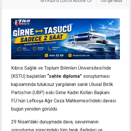
MYKibris.com'a Abone Ol
Kıbrıs Sağlık ve Toplum Bilimleri Üniversitesi’nde
(KSTU) başlatılan
“sahte diploma”
soruşturması
kapsamında tutuksuz yargılanan sanık Ulusal Birlik
Partisi’nin (UBP) eski Girne Kadın Kolları Başkanı
F.Ü.’nün Lefkoşa Ağır Ceza Mahkemesi’ndeki davası
bugün yeniden görüldü.
29 Nisan'daki duruşmada dava; savunmanın
soruşturma sürecindeki tüm tanık ifadeleri ve