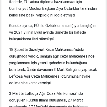
ifadede, F.Ü. adına diploma hazırlanması için
Cumhuriyet Meclisi Başkanı Ziya Öztürkler tarafından
kendisine baskı yapıldığını iddia etmişti.
Gündüz ayrıca, F.Ü. ile Öztürkler aracılığıyla tanıştığını
ve 2021 yılının Eylül ayında Girne’de bir kafede
buluştuklarını ileri sürmüştü.
18 Şubat’ta Güzelyurt Kaza Mahkemesi'ndeki
duruşmada yargıç, sanığın ağır ceza mahkemesinde
yargılanması için yeterli şahadetin bulunduğunu
belirterek, Ü.'nün davasının 3 Mart Salı günü yapılacak
Lefkoşa Ağır Ceza Mahkemesi oturumuna havale
edilmesine karar vermişti.
3 Mart’ta Lefkoşa Ağır Ceza Mahkemesi’nde
görüşülen F.Ü.'nün itham duruşması, 27 Mart'a
ertelenmiş, 27 Mart’taki duruşmada da beklenen