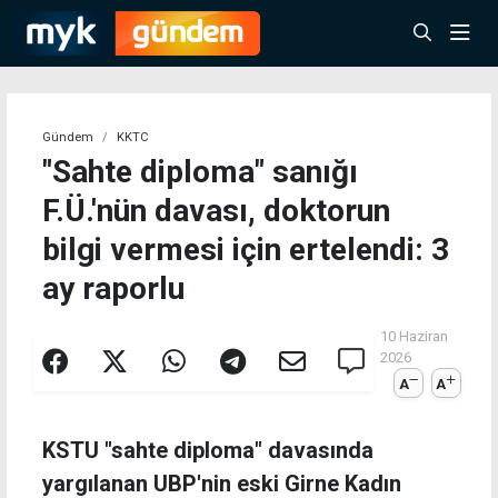
Gündem
KKTC
"Sahte diploma" sanığı
F.Ü.'nün davası, doktorun
bilgi vermesi için ertelendi: 3
ay raporlu
10 Haziran
2026
A
A
KSTU "sahte diploma" davasında
yargılanan UBP'nin eski Girne Kadın