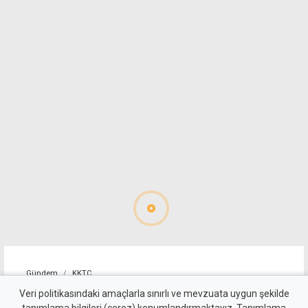
Gündem
KKTC
Geçitköy'deki ölümlü kazada
Veri politikasındaki amaçlarla sınırlı ve mevzuata uygun şekilde