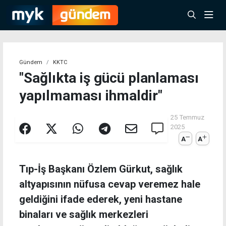
Gündem
KKTC
"Sağlıkta iş gücü planlaması
yapılmaması ihmaldir"
25 Temmuz
2025
A
A
Tıp-İş Başkanı Özlem Gürkut, sağlık
altyapısının nüfusa cevap veremez hale
geldiğini ifade ederek, yeni hastane
binaları ve sağlık merkezleri