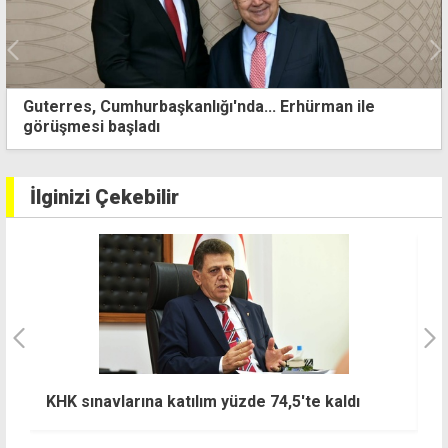
CTP'de Güzelyurt yarışı başladı: İlk aday Arkın
Engüney
İlginizi Çekebilir
Öğrenci izinli za
larına katılım yüzde 74,5'te kaldı
soruşturmasında