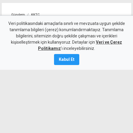
Gündem
KKTC
Girne-Değirmenlik Dağ
Veri politikasındaki amaçlarla sınırlı ve mevzuata uygun şekilde
tanımlama bilgileri (çerez) konumlandırmaktayız. Tanımlama
Yolu'nun bir bölümü trafiğe
bilgilerini; sitemizin doğru şekilde çalışması ve içerikleri
kişiselleştirmek için kullanıyoruz. Detaylar için
kapatılacak
Veri ve Çerez
Politikamız
'ı inceleyebilirsiniz.
9 Ağustos 2026
Kabul Et
Güncelleme:
9 Ağustos
2026
A
A
Karayolları Dairesi, Karayolu Master
Planı kapsamında sürdürülen çalışmalar
nedeniyle bugün 10.00-13.00 saatleri
arasında Girne Acapulco Kavşağı ile
Değirmenlik Yol Ayrımı arasındaki yolun