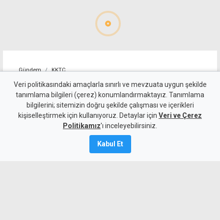
Gündem
KKTC
YDP'nin LTB Başkan Adayı
Veri politikasındaki amaçlarla sınırlı ve mevzuata uygun şekilde
tanımlama bilgileri (çerez) konumlandırmaktayız. Tanımlama
Dr. Özkul Haraç Oldu
bilgilerini; sitemizin doğru şekilde çalışması ve içerikleri
kişiselleştirmek için kullanıyoruz. Detaylar için
Veri ve Çerez
6 Ağustos 2026
Politikamız
'ı inceleyebilirsiniz.
Güncelleme:
6 Ağustos
2026
Kabul Et
A
A
Yeniden Doğuş Partisi Genel Başkanı
Erhan Arıklı, yaklaşan yerel seçimler
öncesinde Lefkoşa Türk Belediyesi