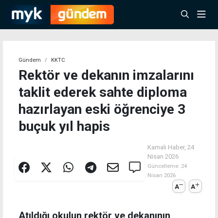
Gündem
KKTC
Rektör ve dekanın imzalarını
taklit ederek sahte diploma
hazırlayan eski öğrenciye 3
buçuk yıl hapis
Kamalı Haber,
24
Nisan 2026
Güncelleme:
24
Nisan 2026
A
A
Atıldığı okulun rektör ve dekanının