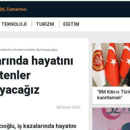
26, Cumartesi
TEKNOLOJİ
TURİZM
EĞİTİM
re
Yaşam
Sanat
Etkinlik
 Üretenler yönetene kadar durmayacağız
rında hayatını
tenler
yacağız
"BM Kıbrıs Türk
kanıtlamalı"
28 Nisan 2026
oğlu, iş kazalarında hayatını