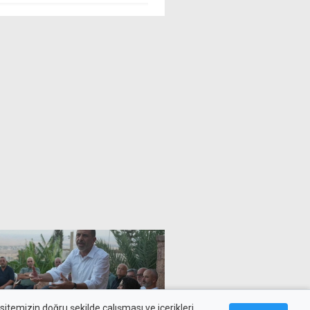
ngi bir can kaybının
geçirdi
nmaması
itemizin doğru şekilde çalışması ve içerikleri