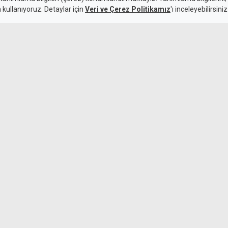
n kullanıyoruz. Detaylar için
Veri ve Çerez Politikamız
'ı inceleyebilirsiniz
ek"
Özersay'dan hü
seviyor, devlet
ekim ayında ya
8 Ağustos 2026
Güncelleme:
8 Ağustos 2026
 Kıbrıs Türk halkının varoluş
n biri olduğunu vurguladı.
Türkiye'den ya
desteği: Yaz 
konuşlanacak