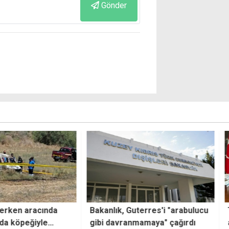
Gönder
n aracında
Bakanlık, Guterres'i "arabulucu
Tuğlu
öpeğiyle
gibi davranmamaya" çağırdı
açık