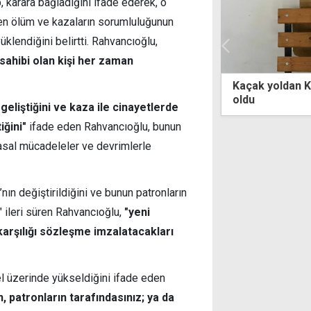
karara bağladığını ifade ederek, o
en ölüm ve kazaların sorumluluğunun
yüklendiğini belirtti. Rahvancıoğlu,
 sahibi olan kişi her zaman
 yoldan KKTC'ye girip, polise teslim
Ektam'da yeni k
üzerinde bırakı
eliştiğini ve kaza ile cinayetlerde
iğini"
ifade eden Rahvancıoğlu, bunun
yasal mücadeleler ve devrimlerle
nın değiştirildiğini ve bunun patronların
" ileri süren Rahvancıoğlu,
"yeni
arşılığı sözleşme imzalatacakları
l üzerinde yükseldiğini ifade eden
, patronların tarafındasınız; ya da