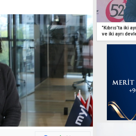
"Kıbrıs'ta iki a
ve iki ayrı devl
birliği zemini o