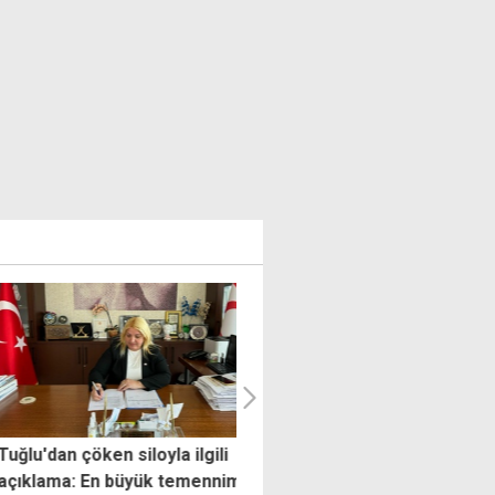
'dan çöken siloyla ilgili
Ölümlü kaza sanığına verilen
lama: En büyük temennim
cezaya isyan: Aileler sinir kri