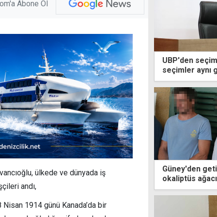
com'a Abone Ol
UBP'den seçim 
seçimler aynı 
kalkacak
Güney'den geti
vancıoğlu, ülkede ve dünyada iş
okaliptüs ağac
ileri andı,
çalışırken yaka
28 Nisan 1914 günü Kanada’da bir