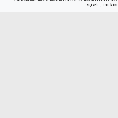
kişiselleştirmek içi
yaşamaya devam edec
Cumhurbaşkanı Erhürman, Erenköy Direnişi'nin
mücadelesinde en önemli dönüm noktalarında