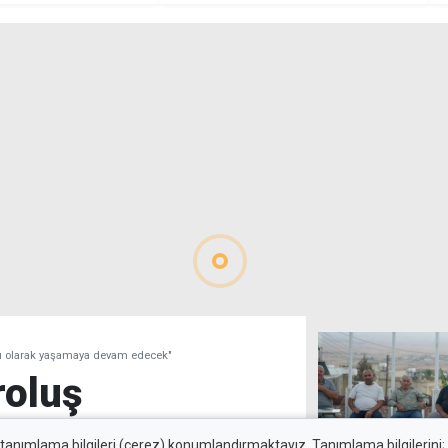
aybetti
herha
yaşa
nı olarak yaşamaya devam edecek"
roluş
bir anı olarak
 tanımlama bilgileri (çerez) konumlandırmaktayız. Tanımlama bilgilerini; s