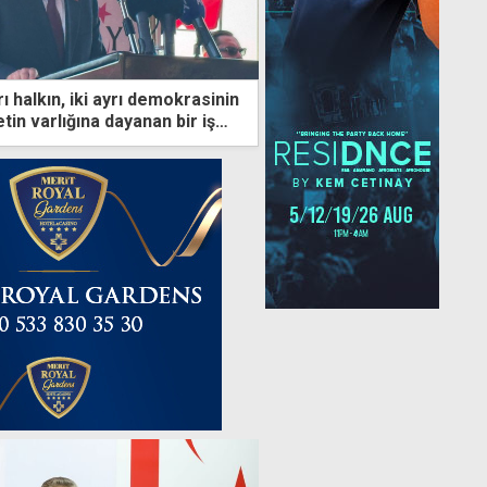
yrı halkın, iki ayrı demokrasinin
etin varlığına dayanan bir iş
luşturulmalı"