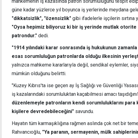
mahkemenin iş kazasında patron sorumluluğunu tespit edip, 
güne kadar yüzlerce yıl boyunca iş yerlerinde meydana gel
"dikkatsizlik", "özensizlik"
gibi ifadelerle işçilerin sırtına 
"Oysa hepimiz biliyoruz ki bir iş yerinde mutlak otorite
patrondur."
dedi.
Yeni kabine göreve başladı: Hristodulidis'ten
Kaçak
reform ve çözüm mesajı
oldu
"1914 yılındaki karar sonrasında iş hukukunun zamanla g
esas sorumluluğun patronlarda olduğu ilkesinin yerleşt
yalnızca mahkeme kararlarıyla değil, sendikal eylemler, si
mümkün olduğunu belirtti.
"Kuzey Kıbrıs'ta ise geçen ay İş Sağlığı ve Güvenliği Yasası’
iş kazalarındaki sorumluluktan kaçabilmesi amacı taşıdığını
düzenlemeyle patronların kendi sorumluluklarını para k
kişilere devredebileceğini"
savundu.
Hayatın tüm karmaşıklığına rağmen aslında çok net bir teme
Rahvancıoğlu,
"Ya paranın, sermayenin, mülk sahiplerinin