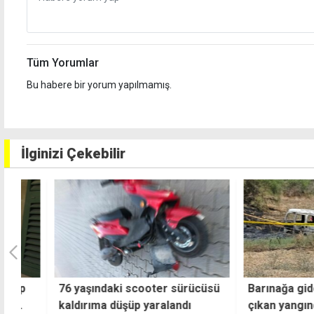
Tüm Yorumlar
Bu habere bir yorum yapılmamış.
İlginizi Çekebilir
76 yaşındaki scooter sürücüsü
Barınağa giderke
kaldırıma düşüp yaralandı
çıkan yangında k