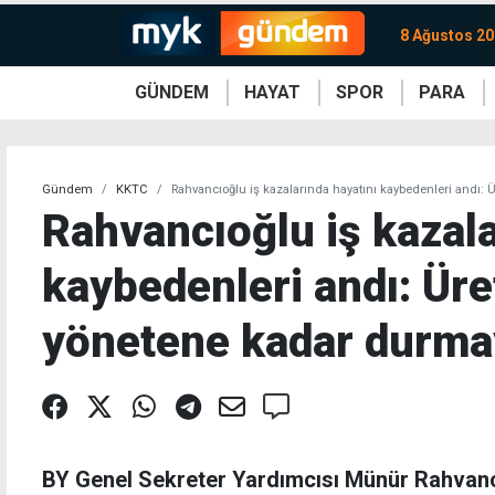
8 Ağustos 20
GÜNDEM
HAYAT
SPOR
PARA
KKTC
Magazin
KKTC
Ekonomi
Türkiye
Türkiye
Kripto
Sağlık
Güney
Avrupa
Döviz
Kadın
Dünya
Dünya
Borsa
Lezzetler
Çev
Gündem
KKTC
Rahvancıoğlu iş kazalarında hayatını kaybedenleri andı:
Rahvancıoğlu iş kazala
kaybedenleri andı: Üre
yönetene kadar durma
BY Genel Sekreter Yardımcısı Münür Rahvancı