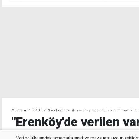
birlikte hayatını k
Gündem
KKTC
"Erenköy'de verilen varoluş mücadelesi unutulmaz bir a
"Erenköy'de verilen va
mücadelesi unutulmaz 
Veri politikasındaki amaçlarla sınırlı ve mevzuata uygun şekilde