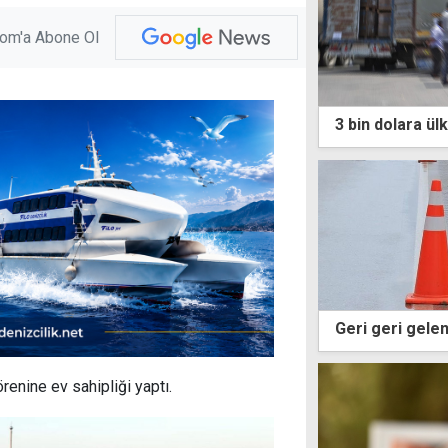
com'a Abone Ol
3 bin dolara ül
Geri geri gelen
örenine ev sahipliği yaptı.