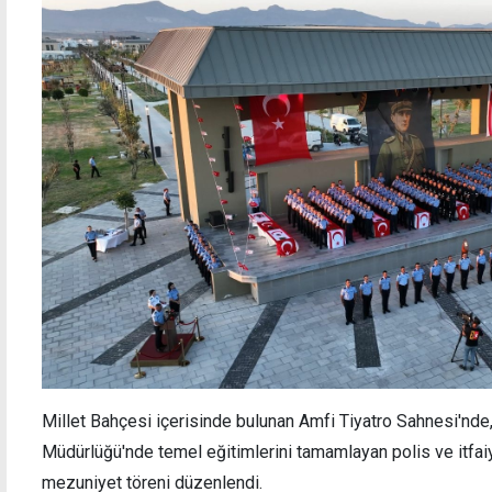
Haspolat Çemberi bölgesinde asfalt
Özers
çalışması
düzen
Millet Bahçesi içerisinde bulunan Amfi Tiyatro Sahnesi'nde
Müdürlüğü'nde temel eğitimlerini tamamlayan polis ve itfai
mezuniyet töreni düzenlendi.