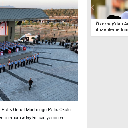
ay'dan Arıklı'ya cezaevi sorusu: Bu
Rum siyasetini
leme kim için yapıldı?
Papayoannu yaş
, Polis Genel Müdürlüğü Polis Okulu
ye memuru adayları için yemin ve