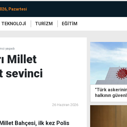
026, Pazartesi
TEKNOLOJİ
TURİZM
EĞİTİM
re
Yaşam
Sanat
Etkinlik
inci yaşadı
ı Millet
 sevinci
"Türk askerinin
halkının güvenl
ortamının temi
26 Haziran 2026
Millet Bahçesi, ilk kez Polis