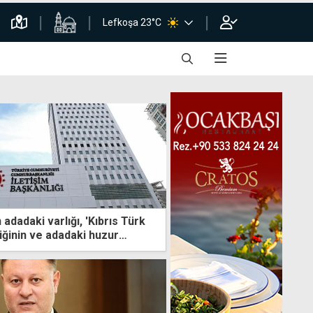
Lefkoşa 23°C
 adadaki varlığı, 'Kıbrıs Türk
iğinin ve adadaki huzur
natı"