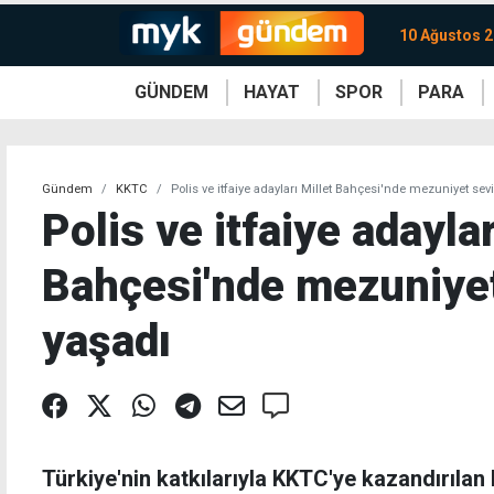
10 Ağustos 2
GÜNDEM
HAYAT
SPOR
PARA
KKTC
Magazin
KKTC
Ekonomi
Türkiye
Türkiye
Kripto
Sağlık
Güney
Avrupa
Döviz
Kadın
Dünya
Dünya
Borsa
Lezzetler
Çev
Gündem
KKTC
Polis ve itfaiye adayları Millet Bahçesi'nde mezuniyet sev
Polis ve itfaiye adaylar
Bahçesi'nde mezuniyet
yaşadı
Türkiye'nin katkılarıyla KKTC'ye kazandırılan 