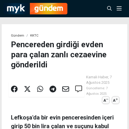
Gündem
KKTC
Pencereden girdiği evden
para çalan zanlı cezaevine
gönderildi
Kamalı Haber,
7
Ağustos 2025
Güncelleme:
7
Ağustos 2025
A
A
Lefkoşa'da bir evin penceresinden içeri
girip 50 bin lira çalan ve suçunu kabul