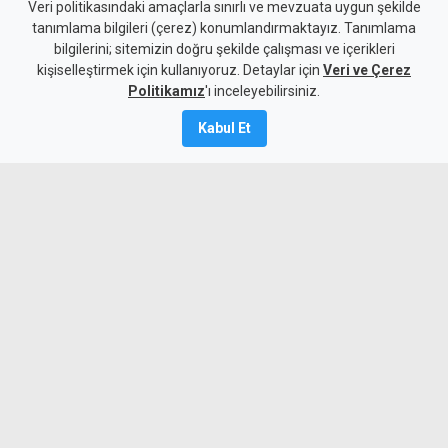
YDP'nin LTB Başkan Adayı
Veri politikasındaki amaçlarla sınırlı ve mevzuata uygun şekilde
tanımlama bilgileri (çerez) konumlandırmaktayız. Tanımlama
Dr. Özkul Haraç Oldu
bilgilerini; sitemizin doğru şekilde çalışması ve içerikleri
kişiselleştirmek için kullanıyoruz. Detaylar için
Veri ve Çerez
6 Ağustos 2026
Politikamız
'ı inceleyebilirsiniz.
Güncelleme:
6 Ağustos
2026
Kabul Et
A
A
Yeniden Doğuş Partisi Genel Başkanı
Erhan Arıklı, yaklaşan yerel seçimler
öncesinde Lefkoşa Türk Belediyesi
başkan adayının Dr. Özkul Haraç
olduğunu açıkladı.
MYKibris.com'a Abone Ol