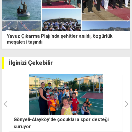
Yavuz Çıkarma Plajı'nda şehitler anıldı, özgürlük
meşalesi taşındı
İlginizi Çekebilir
MYK Haber Müdürü Adnan, darbe bildirisinin
AB
okutulduğu TRT stüdyosunu ziyaret etti
ba