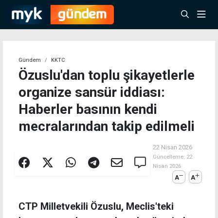
Gündem
KKTC
Özuslu'dan toplu şikayetlerle
organize sansür iddiası:
Haberler basının kendi
mecralarından takip edilmeli
22 Nisan 2026
Güncelleme:
22
Nisan 2026
A
A
CTP Milletvekili Özuslu, Meclis'teki