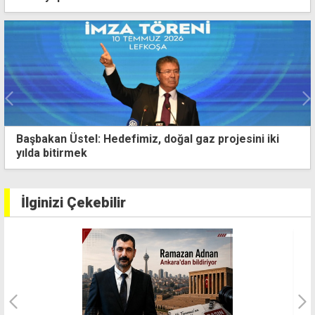
Guterres'in temasları sırasında Lefkoşa'da çifte
eylem
İlginizi Çekebilir