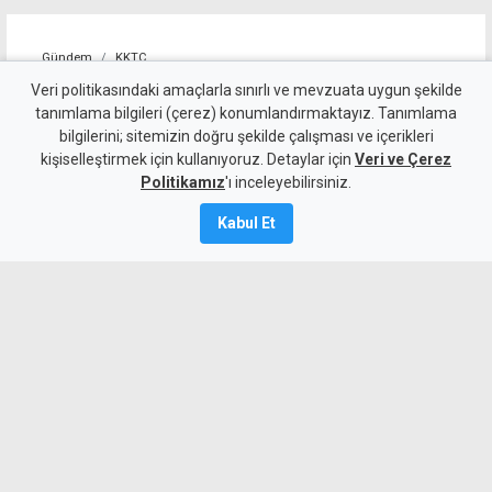
Gündem
KKTC
10 kişi kalan Beşiktaş'tan
Veri politikasındaki amaçlarla sınırlı ve mevzuata uygun şekilde
tanımlama bilgileri (çerez) konumlandırmaktayız. Tanımlama
altın değerinde galibiyet
bilgilerini; sitemizin doğru şekilde çalışması ve içerikleri
kişiselleştirmek için kullanıyoruz. Detaylar için
Veri ve Çerez
6 Ağustos 2026
Politikamız
'ı inceleyebilirsiniz.
A
A
Kabul Et
Beşiktaş, UEFA Avrupa Ligi 3. eleme turu
ilk maçında deplasmanda Hradec
Kralove'yi 1-0 mağlup ederek rövanş
öncesi önemli avantaj elde etti. Siyah-
beyazlılar, 10 kişi kalmasına rağmen
Semih Kılıçsoy'un golüyle galibiyete
uzandı.