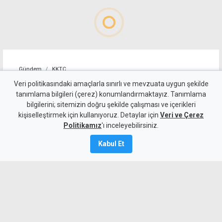
Gündem
KKTC
"Erenköy'de verilen varoluş
Veri politikasındaki amaçlarla sınırlı ve mevzuata uygun şekilde
tanımlama bilgileri (çerez) konumlandırmaktayız. Tanımlama
mücadelesi unutulmaz bir anı
bilgilerini; sitemizin doğru şekilde çalışması ve içerikleri
kişiselleştirmek için kullanıyoruz. Detaylar için
olarak yaşamaya devam
Veri ve Çerez
Politikamız
'ı inceleyebilirsiniz.
edecek"
Kabul Et
8 Ağustos 2026
Güncelleme:
8 Ağustos
2026
A
A
Cumhurbaşkanı Erhürman, Erenköy