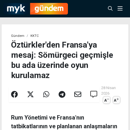
Gündem
KKTC
Öztürkler'den Fransa'ya
mesaj: Sömürgeci geçmişle
bu ada üzerinde oyun
kurulamaz
28 Nisan
2026
A
A
Rum Yönetimi ve Fransa'nın
tatbikatlarının ve planlanan anlaşmaların