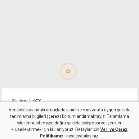
Gündem
KKTC
Taçoy'dan seçim yorumu:
Veri politikasındaki amaçlarla sınırlı ve mevzuata uygun şekilde
tanımlama bilgileri (çerez) konumlandırmaktayız. Tanımlama
UBP'nin en kötü hali CTP'nin
bilgilerini; sitemizin doğru şekilde çalışması ve içerikleri
kişiselleştirmek için kullanıyoruz. Detaylar için
en iyi haliyle yarışabilecek
Veri ve Çerez
Politikamız
'ı inceleyebilirsiniz.