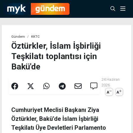
Gündem
KKTC
Öztürkler, İslam İşbirliği
Teşkilatı toplantısı için
Bakü'de
24 Haziran
2026
A
A
Cumhuriyet Meclisi Başkanı Ziya
Öztürkler, Bakü’de İslam İşbirliği
Teşkilatı Üye Devletleri Parlamento