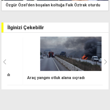
Guterres, Cumhurbaşkanlığı'nda... Erhürman ile
görüşmesi başladı
İlginizi Çekebilir
K
Araç yangını otluk alana sıçradı
h