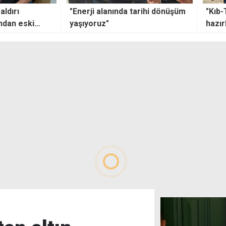
tarihi dönüşüm
"Kıb-Tek'e siyasi istihdam
Sendi
hazırlığı" iddiası
ödem