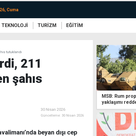
026, Cuma
TEKNOLOJİ
TURİZM
EĞİTİM
re
Yaşam
Sanat
Etkinlik
hıs tutuklandı
rdi, 211
en şahıs
MSB: Rum propa
yaklaşımı redd
30 Nisan 2026
Güncelleme:
30 Nisan 2026
valimanı’nda beyan dışı cep