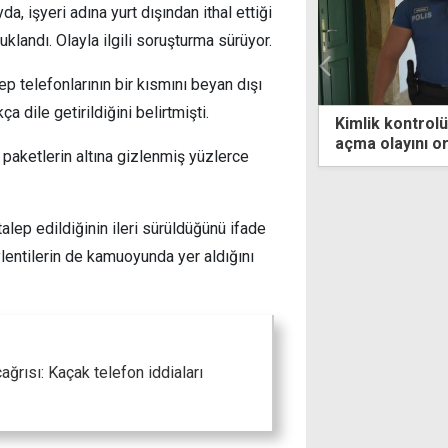
, işyeri adına yurt dışından ithal ettiği
landı. Olayla ilgili soruşturma sürüyor.
ep telefonlarının bir kısmını beyan dışı
a dile getirildiğini belirtmişti.
 kontrolü, 4 yıllık kaçak yaşamı ve ev
Tatar'dan iki d
layını ortaya çıkardı
çözüm ister
 paketlerin altına gizlenmiş yüzlerce
alep edildiğinin ileri sürüldüğünü ifade
lentilerin de kamuoyunda yer aldığını
rısı: Kaçak telefon iddiaları