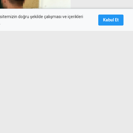
itemizin doğru şekilde çalışması ve içerikleri
Kabul Et
.
se yakalandı, suçunu itiraf
gulaması yasak bölgeye
ve yolcular tutuklandı