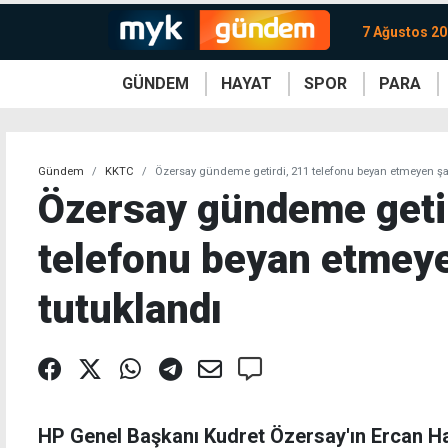
7 Ağustos 2
GÜNDEM
HAYAT
SPOR
PARA
KKTC
Magazin
KKTC
Ekonomi
Türkiye
Türkiye
Kripto
Sağlık
Güney
Avrupa
Döviz
Kadın
Dünya
Dünya
Borsa
Lezzetler
Çev
Gündem
KKTC
Özersay gündeme getirdi, 211 telefonu beyan etmeyen şa
Özersay gündeme geti
telefonu beyan etmey
tutuklandı
HP Genel Başkanı Kudret Özersay'ın Ercan Ha