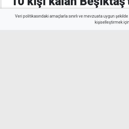
10 kişi kalan Beşiktaş'
değerinde galibiyet
Veri politikasındaki amaçlarla sınırlı ve mevzuata uygun şekilde
kişiselleştirmek içi
Beşiktaş, UEFA Avrupa Ligi 3. eleme turu il
Kralove'yi 1-0 mağlup ederek rövanş öncesi ön
beyazlılar, 10 kişi kalmasına rağmen Semih Kı
uzandı.