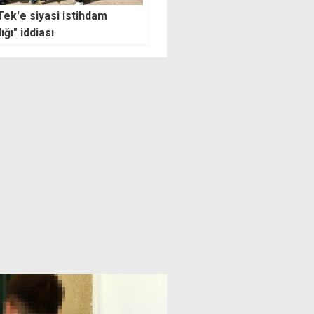
kalardan Maliye'ye: Bugün
Dikmen Sağlık Merkezi
e yoksa, ek mesai de yok
inşaatında sona gelindi