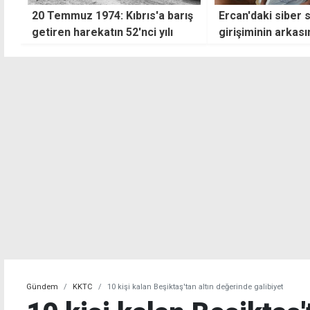
ış
Ercan'daki siber saldırı
"Enerji alanında 
girişiminin arkasından eski
yaşıyoruz"
çalışan çıktı
Gündem
KKTC
10 kişi kalan Beşiktaş'tan altın değerinde galibiyet