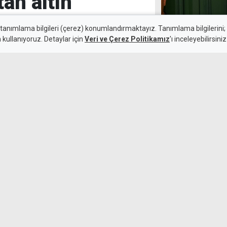
tan altın
 tanımlama bilgileri (çerez) konumlandırmaktayız. Tanımlama bilgilerini; s
n kullanıyoruz. Detaylar için
Veri ve Çerez Politikamız
'ı inceleyebilirsiniz
Denetimde poli
6 Ağustos 2026
etti
k maçında deplasmanda Hradec
emli avantaj elde etti. Siyah-
lıçsoy'un golüyle galibiyete
Navigasyon uy
soktu: Taksici 