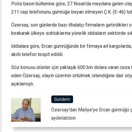
Polis basın bültenine göre, 27 Nisan’da meydana gelen olayda
211 cep telefonunu gümrüğe beyan etmeyen Ç.K. (E-46) tutuk
Özersay, son günlerde bazı ithalatçı firmaların getirdikleri c
bırakarak ülkeye soktuklarına yönelik iddiaların sektörde sıkç
Naci Talat Anı Turnuvası'nda dostluk ve
Kimlik
mücadele bir arada yaşandı
açma o
İddialara göre, Ercan gümrüğünde bir firmaya ait kargolarda,
akıllı telefon tespit edildi.
Söz konusu ürünler için yaklaşık 600 bin dolara varan ceza t
eden Özersay, olayın üzerinin örtülmek istendiğine dair söy
açıklamıştı.
Gündem
Özersay'dan Maliye'ye Ercan gümrüğü çağ
aydınlatılsın