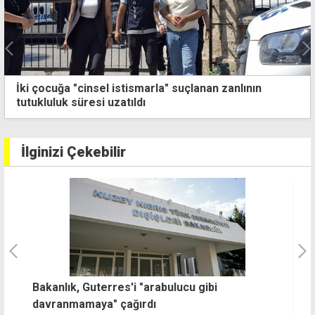
"Asıl Kıbrıs meselesi KKTC'nin uluslararası alanda
kabul görmesidir"
İlginizi Çekebilir
Bakanlık, Guterres'i "arabulucu gibi
A
davranmamaya" çağırdı
h