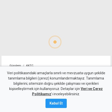
Gündem
KKTC
Süpermarketteki saldırının
Veri politikasındaki amaçlarla sınırlı ve mevzuata uygun şekilde
tanımlama bilgileri (çerez) konumlandırmaktayız. Tanımlama
zanlısı, "mağduru takip
bilgilerini; sitemizin doğru şekilde çalışması ve içerikleri
kişiselleştirmek için kullanıyoruz. Detaylar için
ederek olayı gerçekleştirmiş"
Veri ve Çerez
Politikamız
'ı inceleyebilirsiniz.
Kamalı Haber,
6
Kabul Et
Ağustos 2026
Güncelleme:
6 Ağustos