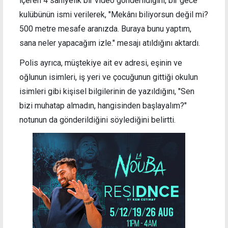
içeren 4 saniyelik bir video gönderildiğini, bir gece
kulübünün ismi verilerek, "Mekânı biliyorsun değil mi?
500 metre mesafe aranızda. Buraya bunu yaptım,
sana neler yapacağım izle." mesajı atıldığını aktardı.
Polis ayrıca, müştekiye ait ev adresi, eşinin ve
oğlunun isimleri, iş yeri ve çocuğunun gittiği okulun
isimleri gibi kişisel bilgilerinin de yazıldığını, "Sen
bizi muhatap almadın, hangisinden başlayalım?"
notunun da gönderildiğini söylediğini belirtti.