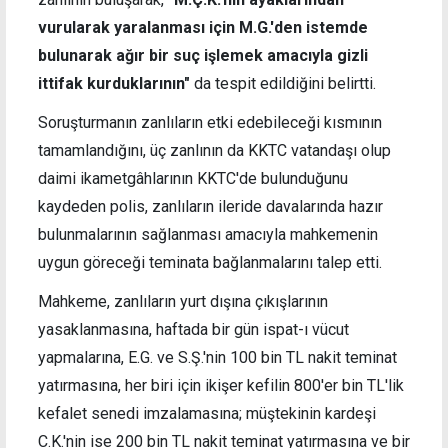
vurularak yaralanması için M.G.'den istemde
bulunarak ağır bir suç işlemek amacıyla gizli
ittifak kurduklarının"
da tespit edildiğini belirtti.
Soruşturmanın zanlıların etki edebileceği kısmının
tamamlandığını, üç zanlının da KKTC vatandaşı olup
daimi ikametgâhlarının KKTC'de bulunduğunu
kaydeden polis, zanlıların ileride davalarında hazır
bulunmalarının sağlanması amacıyla mahkemenin
uygun göreceği teminata bağlanmalarını talep etti.
Mahkeme, zanlıların yurt dışına çıkışlarının
yasaklanmasına, haftada bir gün ispat-ı vücut
yapmalarına, E.G. ve S.Ş.'nin 100 bin TL nakit teminat
yatırmasına, her biri için ikişer kefilin 800'er bin TL'lik
kefalet senedi imzalamasına; müştekinin kardeşi
C.K.'nin ise 200 bin TL nakit teminat yatırmasına ve bir