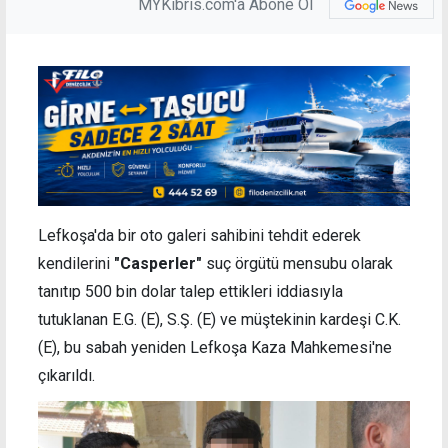
MYKibris.com'a Abone Ol
Lefkoşa'da bir oto galeri sahibini tehdit ederek
kendilerini
"Casperler"
suç örgütü mensubu olarak
tanıtıp 500 bin dolar talep ettikleri iddiasıyla
tutuklanan E.G. (E), S.Ş. (E) ve müştekinin kardeşi C.K.
(E), bu sabah yeniden Lefkoşa Kaza Mahkemesi'ne
çıkarıldı.