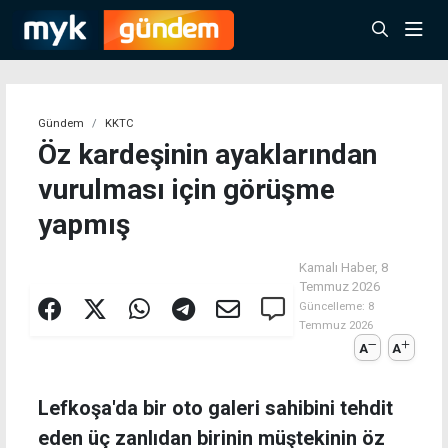
Gündem
KKTC
Öz kardeşinin ayaklarından
vurulması için görüşme
yapmış
Kamalı Haber,
8
Temmuz 2026
Güncelleme:
8
Temmuz 2026
A
A
Lefkoşa'da bir oto galeri sahibini tehdit
eden üç zanlıdan birinin müştekinin öz