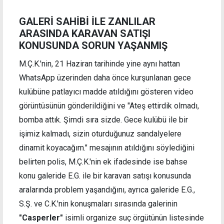
GALERİ SAHİBİ İLE ZANLILAR
ARASINDA KARAVAN SATIŞI
KONUSUNDA SORUN YAŞANMIŞ
M.Ç.K.'nin, 21 Haziran tarihinde yine aynı hattan
WhatsApp üzerinden daha önce kurşunlanan gece
kulübüne patlayıcı madde atıldığını gösteren video
görüntüsünün gönderildiğini ve "Ateş ettirdik olmadı,
bomba attık. Şimdi sıra sizde. Gece kulübü ile bir
işimiz kalmadı, sizin oturduğunuz sandalyelere
dinamit koyacağım." mesajının atıldığını söylediğini
belirten polis, M.Ç.K.'nin ek ifadesinde ise bahse
konu galeride E.G. ile bir karavan satışı konusunda
aralarında problem yaşandığını, ayrıca galeride E.G.,
S.Ş. ve C.K.'nin konuşmaları sırasında galerinin
"Casperler"
isimli organize suç örgütünün listesinde