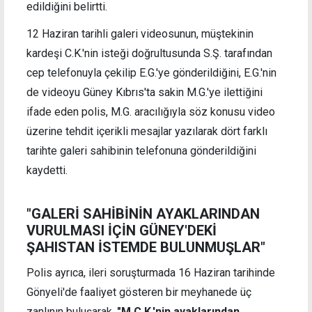
edildiğini belirtti.
12 Haziran tarihli galeri videosunun, müştekinin
kardeşi C.K.'nin isteği doğrultusunda S.Ş. tarafından
cep telefonuyla çekilip E.G.'ye gönderildiğini, E.G.'nin
de videoyu Güney Kıbrıs'ta sakin M.G.'ye ilettiğini
ifade eden polis, M.G. aracılığıyla söz konusu video
üzerine tehdit içerikli mesajlar yazılarak dört farklı
tarihte galeri sahibinin telefonuna gönderildiğini
kaydetti.
"GALERİ SAHİBİNİN AYAKLARINDAN
VURULMASI İÇİN GÜNEY'DEKİ
ŞAHISTAN İSTEMDE BULUNMUŞLAR"
Polis ayrıca, ileri soruşturmada 16 Haziran tarihinde
Gönyeli'de faaliyet gösteren bir meyhanede üç
zanlının buluşarak,
"M.Ç.K.'nin ayaklarından