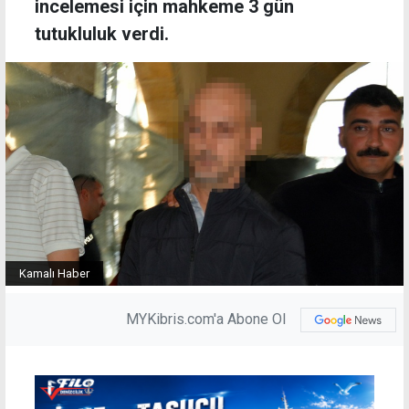
incelemesi için mahkeme 3 gün
tutukluluk verdi.
Kamalı Haber
MYKibris.com'a Abone Ol