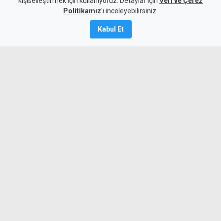
kişiselleştirmek için kullanıyoruz. Detaylar için
Veri ve Çerez
6 Ağustos 2026
Politikamız
'ı inceleyebilirsiniz.
Güncelleme:
6 Ağustos
2026
Kabul Et
A
A
Yeniden Doğuş Partisi Genel Başkanı
Erhan Arıklı, yaklaşan yerel seçimler
öncesinde Lefkoşa Türk Belediyesi
başkan adayının Dr. Özkul Haraç
olduğunu açıkladı.
MYKibris.com'a Abone Ol