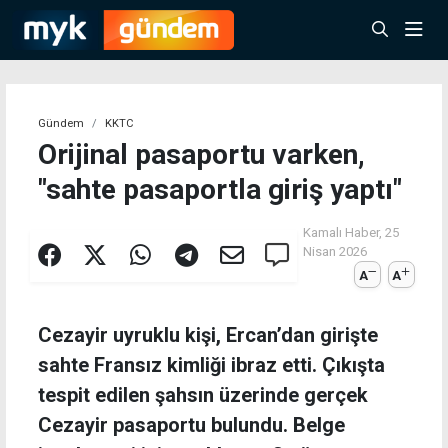
Gündem
KKTC
Orijinal pasaportu varken,
"sahte pasaportla giriş yaptı"
Kamalı Haber,
25
Nisan 2026
A
A
Cezayir uyruklu kişi, Ercan’dan girişte
sahte Fransız kimliği ibraz etti. Çıkışta
tespit edilen şahsın üzerinde gerçek
Cezayir pasaportu bulundu. Belge