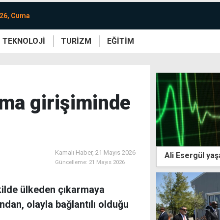
026, Cuma
TEKNOLOJİ
TURİZM
EĞİTİM
re
Yaşam
Sanat
Etkinlik
ma girişiminde
Kamalı Haber,
21 Mayıs 2026
Ali Esergül yaşa
Güncelleme:
21 Mayıs 2026
kilde ülkeden çıkarmaya
ından, olayla bağlantılı olduğu