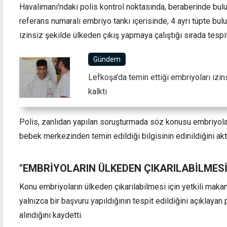
Havalimanı'ndaki polis kontrol noktasında, beraberinde bu
referans numaralı embriyo tankı içerisinde, 4 ayrı tüpte bu
izinsiz şekilde ülkeden çıkış yapmaya çalıştığı sırada tespit
KSP'den Kıbrıs Komünist Partisi'nin
Ercan
Gündem
100'üncü kuruluş yıl dönümü dolayısıyla
kontro
bildiri
Lefkoşa'da temin ettiği embriyoları izi
kalktı
Polis, zanlıdan yapılan soruşturmada söz konusu embriyolar
bebek merkezinden temin edildiği bilgisinin edinildiğini akt
"EMBRİYOLARIN ÜLKEDEN ÇIKARILABİLMESİ
Konu embriyoların ülkeden çıkarılabilmesi için yetkili makam
yalnızca bir başvuru yapıldığının tespit edildiğini açıklayan
alındığını kaydetti.