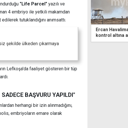
lundurduğu
"Life Parcel"
yazılı ve
lunan 4 embriyo ile yetkili makamdan
 edilerek tutuklandığını anımsattı.
 Havalimanı çevresindeki yangın
Serdarlı-Ergen
l altına alındı
dönümlük ağaçl
nsiz şekilde ülkeden çıkarmaya
ın Lefkoşa'da faaliyet gösteren bir tüp
ardı.
 SADECE BAŞVURU YAPILDI"
lardan herhangi bir izin alınmadığını,
 polis, embriyoların emare olarak