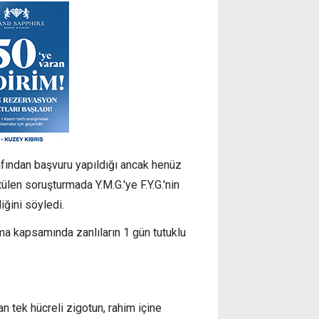
afından başvuru yapıldığı ancak henüz
tülen soruşturmada Y.M.G.'ye F.Y.G.'nin
diğini söyledi.
urma kapsamında zanlıların
1 gün tutuklu
n tek hücreli zigotun, rahim içine