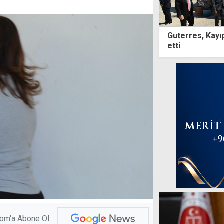
Guterres, Kayıp
etti
com'a Abone Ol