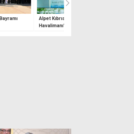
 Kıbrıs, Ercan
1 tonun üzerinde kuyruk yağı
limanı'nda tüm
ele geçirildi
ollarının tek yakıt
ikçisi oldu