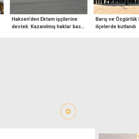
 işçilerine
Barış ve Özgürlük Bayramı
Alpet
ş haklar baskı
ilçelerde kutlandı
Hava
sp edilemez
havay
tedar