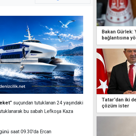
Bakan Gürlek: 
bağlantısına yö
Tatar'dan iki d
reket"
suçundan tutuklanan 24 yaşındaki
çözüm ister
 da tutuklanarak bu sabah Lefkoşa Kaza
 günü saat 09.30'da Ercan