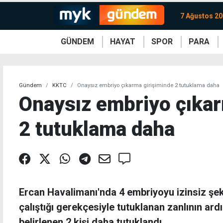
7 Ağustos 2
GÜNDEM
HAYAT
SPOR
PARA
KKTC
Magazin
KKTC
Ekonomi
Türkiye
Türkiye
Kripto
Sağlık
Güney
Avrupa
Döviz
Kadın
Dünya
Dünya
Borsa
Lezzetler
Çev
Gündem
KKTC
Onaysız embriyo çıkarma girişiminde 2 tutuklama daha
Onaysız embriyo çıkar
2 tutuklama daha
Ercan Havalimanı'nda 4 embriyoyu izinsiz şe
çalıştığı gerekçesiyle tutuklanan zanlının ard
belirlenen 2 kişi daha tutuklandı.