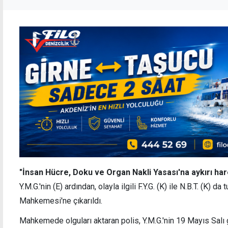
"İnsan Hücre, Doku ve Organ Nakli Yasası'na aykırı ha
Y.M.G.'nin (E) ardından, olayla ilgili F.Y.G. (K) ile N.B.T. (K)
Mahkemesi'ne çıkarıldı.
Mahkemede olguları aktaran polis, Y.M.G.'nin 19 Mayıs Salı