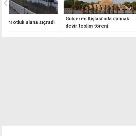
Gülseren Kışlası'nda sancak
Haksen'den Ektam
dı
devir teslim töreni
destek: Kazanılmı
ve tehditlerle ga