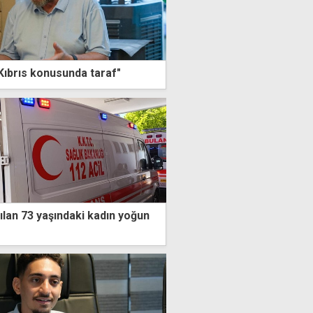
 Kıbrıs konusunda taraf"
ılan 73 yaşındaki kadın yoğun