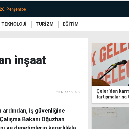
026, Perşembe
TEKNOLOJİ
TURİZM
EĞİTİM
re
Yaşam
Sanat
Etkinlik
an inşaat
Çeler'den karm
23 Nisan 2026
tartışmalarına 
 ardından, iş güvenliğine
. Çalışma Bakanı Oğuzhan
nı ve denetimlerin kararlılıkla