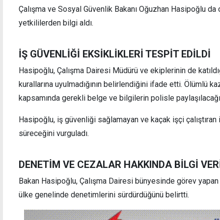
Çalışma ve Sosyal Güvenlik Bakanı Oğuzhan Hasipoğlu da o
yetkililerden bilgi aldı.
Taburcu edilen Erhürman'dan "teşekkür"
"İnsan
mesajı
diye 
İŞ GÜVENLİĞİ EKSİKLİKLERİ TESPİT EDİLDİ
Hasipoğlu, Çalışma Dairesi Müdürü ve ekiplerinin de katıld
kurallarına uyulmadığının belirlendiğini ifade etti. Ölümlü ka
kapsamında gerekli belge ve bilgilerin polisle paylaşılacağını
Hasipoğlu, iş güvenliği sağlamayan ve kaçak işçi çalıştıran 
süreceğini vurguladı.
DENETİM VE CEZALAR HAKKINDA BİLGİ VER
Bakan Hasipoğlu, Çalışma Dairesi bünyesinde görev yapan 
ülke genelinde denetimlerini sürdürdüğünü belirtti.