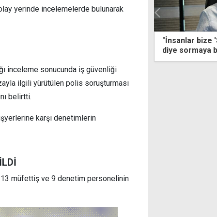
lay yerinde incelemelerde bulunarak
lar bize 'Size nasıl destek olabiliriz?'
Sıcaklık 40 de
sormaya başladı"
ığı inceleme sonucunda iş güvenliği
zayla ilgili yürütülen polis soruşturması
 belirtti.
işyerlerine karşı denetimlerin
İLDİ
13 müfettiş ve 9 denetim personelinin