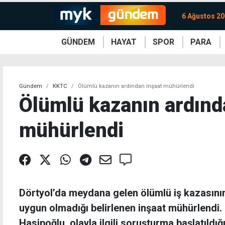
6 Ağustos 2
GÜNDEM
HAYAT
SPOR
PARA
KKTC
Magazin
KKTC
Ekonomi
Türkiye
Türkiye
Kripto
Sağlık
Güney
Avrupa
Döviz
Kadın
Dünya
Dünya
Borsa
Lezzetler
Çev
Gündem
KKTC
Ölümlü kazanın ardından inşaat mühürlendi
Ölümlü kazanın ardınd
mühürlendi
Dörtyol’da meydana gelen ölümlü iş kazasının
uygun olmadığı belirlenen inşaat mühürlendi
Hasipoğlu, olayla ilgili soruşturma başlatıldığı