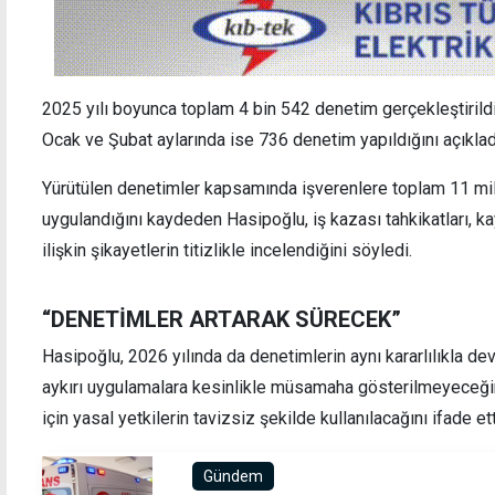
2025 yılı boyunca toplam 4 bin 542 denetim gerçekleştirildi
Ocak ve Şubat aylarında ise 736 denetim yapıldığını açıklad
Yürütülen denetimler kapsamında işverenlere toplam 11 mil
uygulandığını kaydeden Hasipoğlu, iş kazası tahkikatları, kay
ilişkin şikayetlerin titizlikle incelendiğini söyledi.
“DENETİMLER ARTARAK SÜRECEK”
Hasipoğlu, 2026 yılında da denetimlerin aynı kararlılıkla d
aykırı uygulamalara kesinlikle müsamaha gösterilmeyeceğini
için yasal yetkilerin tavizsiz şekilde kullanılacağını ifade ett
Gündem