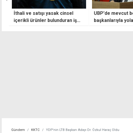
UBP'de mevcut belediye
"Vatandaş yapacağ
başkanlarıyla yola devam kararı
aileden yaklaşık 1
Dedim ama yapa
Gündem
KKTC
YDP'nin LTB Başkan Adayı Dr. Özkul Haraç Oldu