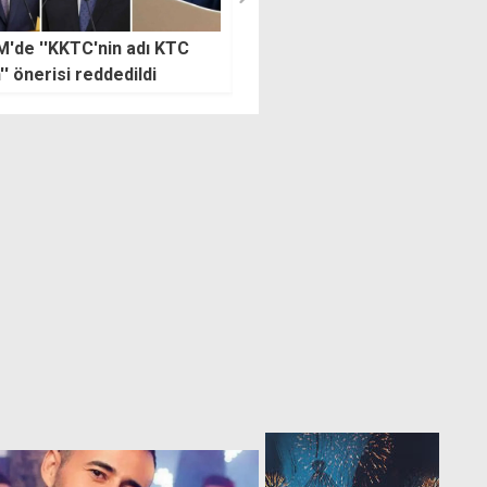
e'de tutuklanan zanlıların
Gülseren Kışlası'nda sancak
e de uyuşturucu bulundu
devir teslim töreni