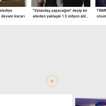
ım" deyip bir
TBMM'de ''KKTC'nin adı KTC
İskel
.5 milyon aldı:
olsun'' önerisi reddedildi
evind
madım