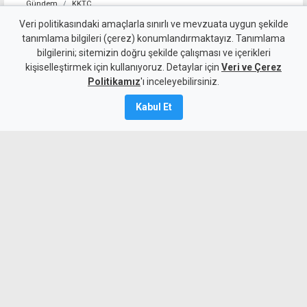
Gündem
KKTC
YDP'nin LTB Başkan Adayı
Veri politikasındaki amaçlarla sınırlı ve mevzuata uygun şekilde
tanımlama bilgileri (çerez) konumlandırmaktayız. Tanımlama
Dr. Özkul Haraç Oldu
bilgilerini; sitemizin doğru şekilde çalışması ve içerikleri
kişiselleştirmek için kullanıyoruz. Detaylar için
Veri ve Çerez
6 Ağustos 2026
Politikamız
'ı inceleyebilirsiniz.
Güncelleme:
6 Ağustos
2026
Kabul Et
A
A
Yeniden Doğuş Partisi Genel Başkanı
Erhan Arıklı, yaklaşan yerel seçimler
öncesinde Lefkoşa Türk Belediyesi
başkan adayının Dr. Özkul Haraç
olduğunu açıkladı.
MYKibris.com'a Abone Ol