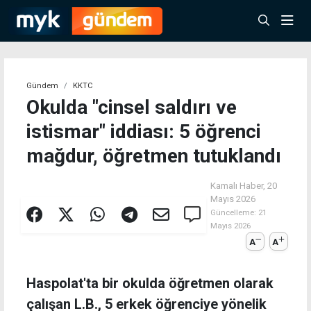
Gündem
KKTC
Okulda "cinsel saldırı ve
istismar" iddiası: 5 öğrenci
mağdur, öğretmen tutuklandı
Kamalı Haber,
20
Mayıs 2026
Güncelleme:
21
Mayıs 2026
A
A
Haspolat'ta bir okulda öğretmen olarak
çalışan L.B., 5 erkek öğrenciye yönelik