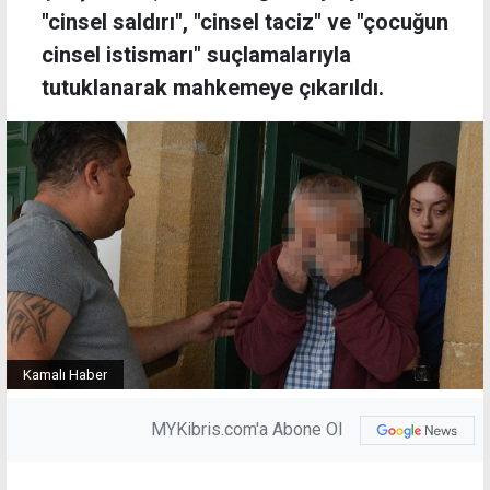
"cinsel saldırı", "cinsel taciz" ve "çocuğun
cinsel istismarı" suçlamalarıyla
tutuklanarak mahkemeye çıkarıldı.
Kamalı Haber
MYKibris.com'a Abone Ol