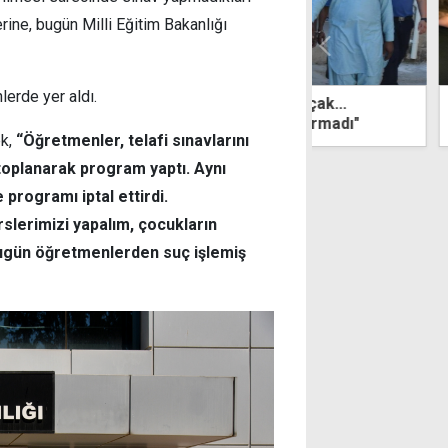
rine, bugün Milli Eğitim Bakanlığı
erde yer aldı.
 yıldır, diğerleri aylardır kaçak...
AB Temsilcisi 
nlarımız çalışma izni çıkarmadı"
Hristodulidis i
ek,
“Öğretmenler, telafi sınavlarını
toplanarak program yaptı. Aynı
 programı iptal ettirdi.
slerimizi yapalım, çocukların
bugün öğretmenlerden suç işlemiş