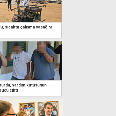
u, sıcakta çalışma yasağını
kurdu, yardım kutusunun
rucu çıktı