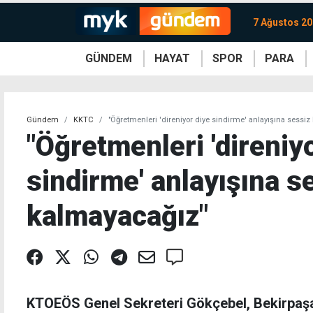
7 Ağustos 2
GÜNDEM
HAYAT
SPOR
PARA
KKTC
Magazin
KKTC
Ekonomi
Türkiye
Türkiye
Kripto
Sağlık
Güney
Avrupa
Döviz
Kadın
Dünya
Dünya
Borsa
Lezzetler
Çev
Gündem
KKTC
"Öğretmenleri 'direniyor diye sindirme' anlayışına sessi
"Öğretmenleri 'direniy
sindirme' anlayışına s
kalmayacağız"
KTOEÖS Genel Sekreteri Gökçebel, Bekirpaşa