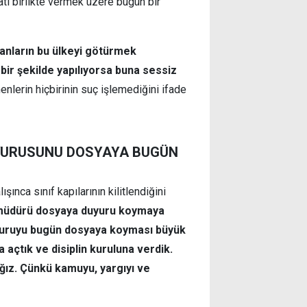
atı birlikte vermek üzere bugün bir
anların bu ülkeyi götürmek
e bir şekilde yapılıyorsa buna sessiz
lerin hiçbirinin suç işlemediğini ifade
UYURUSUNU DOSYAYA BUGÜN
ınca sınıf kapılarının kilitlendiğini
 müdürü dosyaya duyuru koymaya
duyuruyu bugün dosyaya koyması büyük
açtık ve disiplin kuruluna verdik.
ğız. Çünkü kamuyu, yargıyı ve