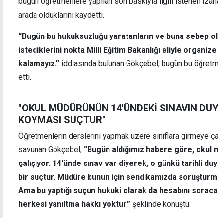
bugün öğretmenlere yapılan son baskıyla ilgili istenen izah
arada olduklarını kaydetti.
“Bugün bu hukuksuzluğu yaratanların ve buna sebep ol
istediklerini nokta Milli Eğitim Bakanlığı eliyle organiz
kalamayız.”
iddiasında bulunan Gökçebel, bugün bu öğretmen
etti.
"OKUL MÜDÜRÜNÜN 14'ÜNDEKİ SINAVIN D
KOYMASI SUÇTUR"
Öğretmenlerin derslerini yapmak üzere sınıflara girmeye çalış
savunan Gökçebel,
“Bugün aldığımız habere göre, okul
çalışıyor. 14'ünde sınav var diyerek, o günkü tarihli 
bir suçtur. Müdüre bunun için sendikamızda soruşturma 
Ama bu yaptığı suçun hukuki olarak da hesabını soraca
herkesi yanıltma hakkı yoktur.”
şeklinde konuştu.