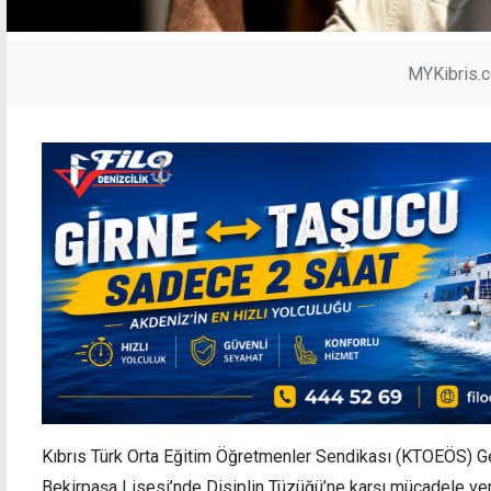
MYKibris.
Kıbrıs Türk Orta Eğitim Öğretmenler Sendikası (KTOEÖS) Ge
Bekirpaşa Lisesi’nde Disiplin Tüzüğü’ne karşı mücadele ve