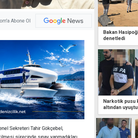
com'a Abone Ol
Bakan Hasipoğl
denetledi
Narkotik pusu 
altından uyuştu
nel Sekreteri Tahir Gökçebel,
rilmesi sürecinde sınav yapmadıkları