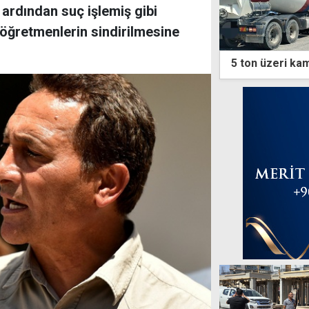
 ardından suç işlemiş gibi
 öğretmenlerin sindirilmesine
5 ton üzeri kam