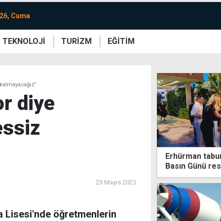
026, Cuma
TEKNOLOJİ
TURİZM
EĞİTİM
re
Yaşam
Sanat
Etkinlik
z kalmayacağız"
or diye
essiz
Erhürman tabur
Basın Günü re
23 Mayıs 2025
 Lisesi'nde öğretmenlerin