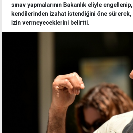
sınav yapmalarının Bakanlık eliyle engellenip,
kendilerinden izahat istendiğini öne sürerek,
izin vermeyeceklerini belirtti.