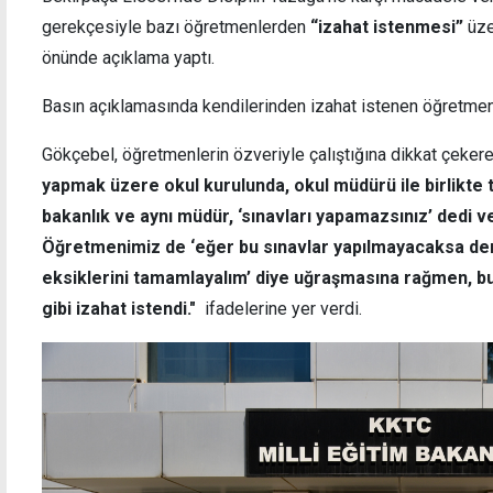
gerekçesiyle bazı öğretmenlerden
“izahat istenmesi”
üze
önünde açıklama yaptı.
Basın açıklamasında kendilerinden izahat istenen öğretmenl
Şehir plancıları uyardı: Anıtlar kararı
Biri 7
olmadan projelere başlanamaz
"Patro
Gökçebel, öğretmenlerin özveriyle çalıştığına dikkat çeker
yapmak üzere okul kurulunda, okul müdürü ile birlikte 
bakanlık ve aynı müdür, ‘sınavları yapamazsınız’ dedi ve
Öğretmenimiz de ‘eğer bu sınavlar yapılmayacaksa der
eksiklerini tamamlayalım’ diye uğraşmasına rağmen, 
gibi izahat istendi."
ifadelerine yer verdi.