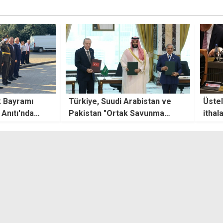
abistan ve
Üstel: 5 yaş üzeri araç
Rum 
 Savunma
ithalatında yeni af gündemde
Guter
adı
yok
önce