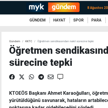
8 Ağustos 20
GÜNDEM
HAYAT
SPOR
PARA
KKTC
Magazin
KKTC
Ekonomi
Türkiye
Türkiye
Kripto
Sağlık
Güney
Avrupa
Döviz
Kadın
Dünya
Dünya
Borsa
Lezzetler
Çev
Gündem
KKTC
Öğretmen sendikasından nakil sürecine tepki
Öğretmen sendikasınd
sürecine tepki
KTOEÖS Başkanı Ahmet Karaoğulları, öğretmen
yürütüldüğünü savunarak, hataların artabilece
noktasına kadar gidebileceğini söyledi.