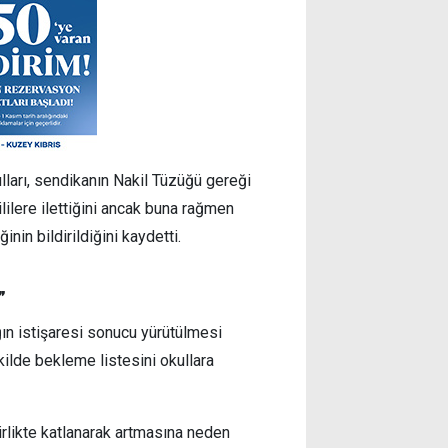
lları, sendikanın Nakil Tüzüğü gereği
lilere ilettiğini ancak buna rağmen
nin bildirildiğini kaydetti.
”
ğın istişaresi sonucu yürütülmesi
ekilde bekleme listesini okullara
irlikte katlanarak artmasına neden