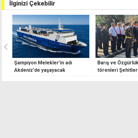
İlginizi Çekebilir
Barış ve Özgürlük Bayramı
Türkiye, Suudi Ar
törenleri Şehitler Anıtı'nda
Pakistan "Ortak
başladı
Anlaşması" imzal