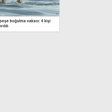
peşe boğulma vakası: 4 kişi
Hristodulidis'ten 3 eksen
rıldı
Sekreter'den "Guterres