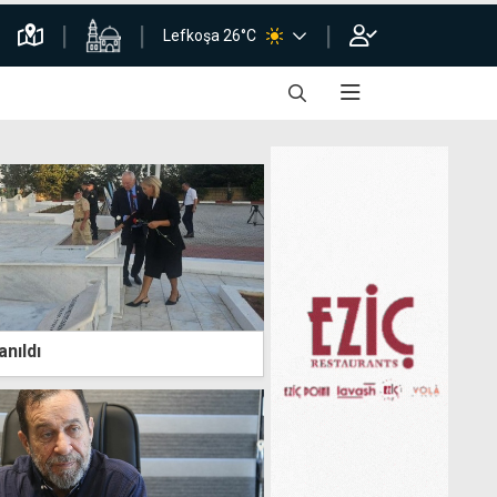
Lefkoşa 26°C
anıldı