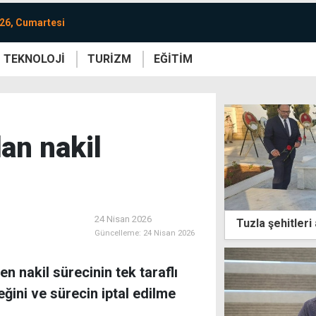
26, Cumartesi
TEKNOLOJİ
TURİZM
EĞİTİM
re
Yaşam
Sanat
Etkinlik
an nakil
24 Nisan 2026
Tuzla şehitleri 
Güncelleme:
24 Nisan 2026
 nakil sürecinin tek taraflı
ğini ve sürecin iptal edilme