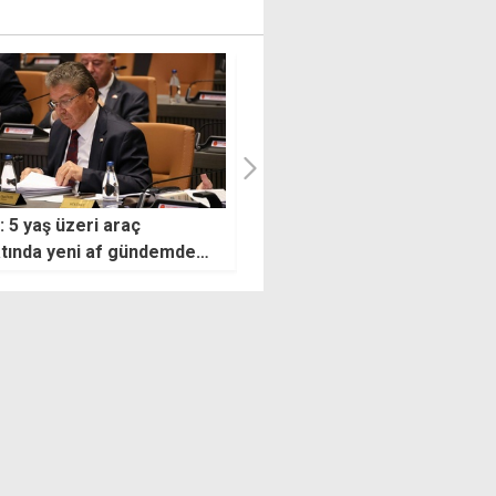
Ulusal Konseyi'nden
Girne'deki eski gümrük binas
res'in Kıbrıs ziyareti
şimdi sergi alanı: Limanın
si destek mesajı
tarihçesi ve fotoğrafları yer
alıyor