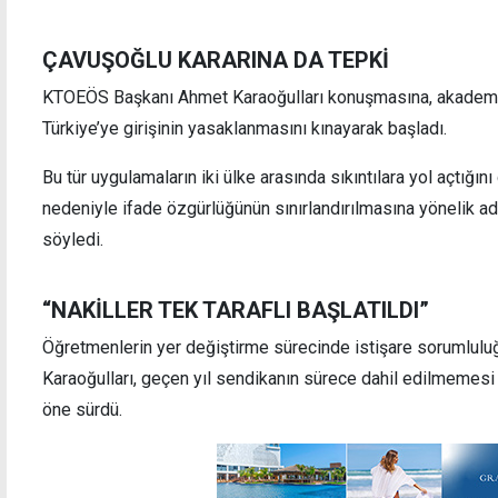
ÇAVUŞOĞLU KARARINA DA TEPKİ
Güney Kıbrıs, Ukraynalı göçmen sayısında
Güney 
KTOEÖS Başkanı Ahmet Karaoğulları konuşmasına, akademi
AB'de üçüncü sırada
seçim 
Türkiye’ye girişinin yasaklanmasını kınayarak başladı.
Bu tür uygulamaların iki ülke arasında sıkıntılara yol açtığını
nedeniyle ifade özgürlüğünün sınırlandırılmasına yönelik a
söyledi.
“NAKİLLER TEK TARAFLI BAŞLATILDI”
Öğretmenlerin yer değiştirme sürecinde istişare sorumlulu
Karaoğulları, geçen yıl sendikanın sürece dahil edilmemesi
öne sürdü.