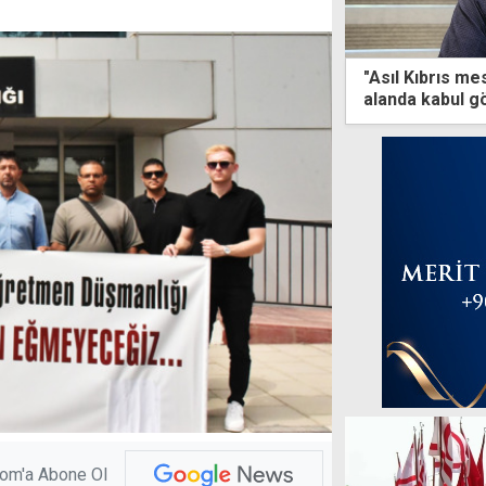
"Asıl Kıbrıs me
alanda kabul g
com'a Abone Ol