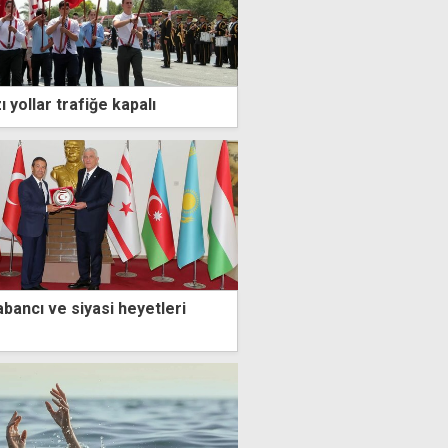
 yollar trafiğe kapalı
abancı ve siyasi heyetleri