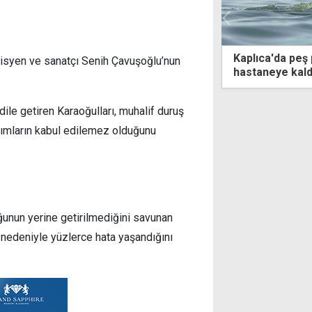
Kıbrıs'a asılan İsrailli siyasetçiye ait
Kaplıca'da peş 
syen ve sanatçı Senih Çavuşoğlu’nun
afişine Filistin renklerinde boya atıldı
hastaneye kaldı
 dile getiren Karaoğulları, muhalif duruş
dımların kabul edilemez olduğunu
ğunun yerine getirilmediğini savunan
 nedeniyle yüzlerce hata yaşandığını