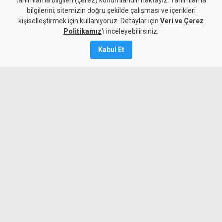
tanımlama bilgileri (çerez) konumlandırmaktayız. Tanımlama
Ağıllar'da yarın 6 saat
bilgilerini; sitemizin doğru şekilde çalışması ve içerikleri
kişiselleştirmek için kullanıyoruz. Detaylar için
elektrik yok
Veri ve Çerez
Politikamız
'ı inceleyebilirsiniz.
6 Ağustos 2026
Kabul Et
A
A
Batıkent ile Gönyeli-Alayköy Ağıllar
bölgesinde yarın 6 saatlik elektrik
kesintisi yapılacak.