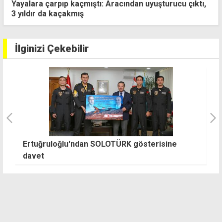
yalara çarpıp kaçmıştı: Aracından uyuşturucu çıktı,
Ta
yıldır da kaçakmış
ta
İlginizi Çekebilir
SOLOTÜRK gösterisine
"Yine üçlü ya da dörtlü bir 
oluşacak"