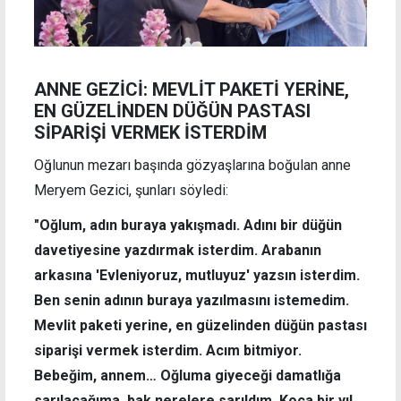
ANNE GEZİCİ: MEVLİT PAKETİ YERİNE,
EN GÜZELİNDEN DÜĞÜN PASTASI
SİPARİŞİ VERMEK İSTERDİM
Oğlunun mezarı başında gözyaşlarına boğulan anne
Meryem Gezici, şunları söyledi:
"Oğlum, adın buraya yakışmadı. Adını bir düğün
davetiyesine yazdırmak isterdim. Arabanın
arkasına 'Evleniyoruz, mutluyuz' yazsın isterdim.
Ben senin adının buraya yazılmasını istemedim.
Mevlit paketi yerine, en güzelinden düğün pastası
siparişi vermek isterdim. Acım bitmiyor.
Bebeğim, annem… Oğluma giyeceği damatlığa
sarılacağıma, bak nerelere sarıldım. Koca bir yıl