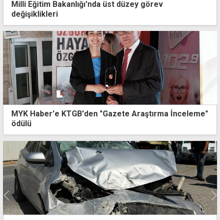
Milli Eğitim Bakanlığı'nda üst düzey görev
değişiklikleri
MYK Haber'e KTGB'den "Gazete Araştırma İnceleme"
ödülü