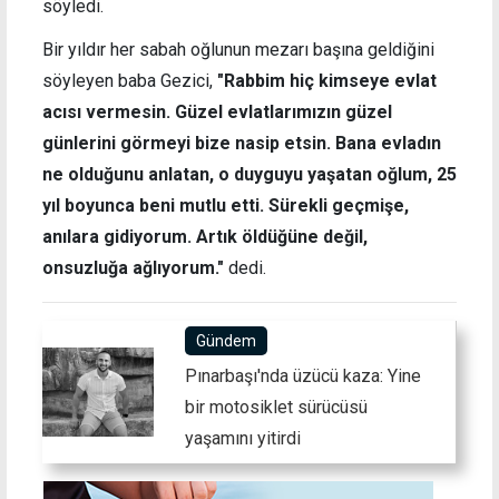
söyledi.
Bir yıldır her sabah oğlunun mezarı başına geldiğini
söyleyen baba Gezici,
"Rabbim hiç kimseye evlat
acısı vermesin. Güzel evlatlarımızın güzel
günlerini görmeyi bize nasip etsin. Bana evladın
ne olduğunu anlatan, o duyguyu yaşatan oğlum, 25
yıl boyunca beni mutlu etti. Sürekli geçmişe,
anılara gidiyorum. Artık öldüğüne değil,
onsuzluğa ağlıyorum."
dedi.
Gündem
Pınarbaşı'nda üzücü kaza: Yine
bir motosiklet sürücüsü
yaşamını yitirdi