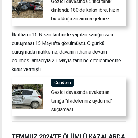
Gezici davasında 5'inci tanık
dinlendi: 180'de kalan ibre, hızın
bu olduğu anlamına gelmez
İlk ithamı 16 Nisan tarihinde yapılan sanığın son
duruşması 15 Mayıs'ta görülmüştü. O günkü
duruşmada mahkeme, davanın ithama devam
edilmesi amacıyla 21 Mayıs tarihine ertelenmesine
karar vermişti.
Gündem
Gezici davasında avukattan
tanığa "ifadeleriniz uydurma"
suçlaması
TEMMUZ 2024'TE ÖLÜMLÜ KAZALARDA