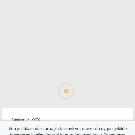
Gündem
KKTC
Batıkent ile Gönyeli-Alayköy
Veri politikasındaki amaçlarla sınırlı ve mevzuata uygun şekilde