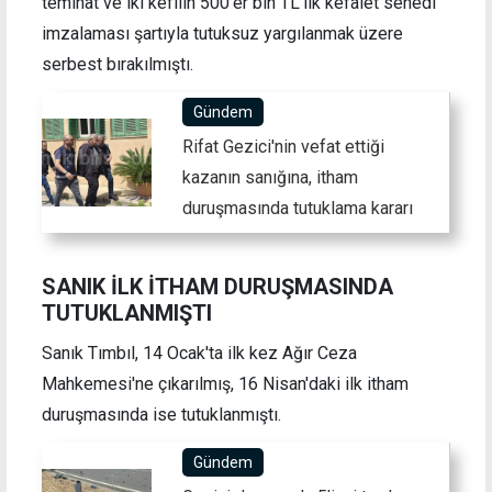
teminat ve iki kefilin 500'er bin TL'lik kefalet senedi
imzalaması şartıyla tutuksuz yargılanmak üzere
serbest bırakılmıştı.
Gündem
Rifat Gezici'nin vefat ettiği
kazanın sanığına, itham
duruşmasında tutuklama kararı
SANIK İLK İTHAM DURUŞMASINDA
TUTUKLANMIŞTI
Sanık Tımbıl, 14 Ocak'ta ilk kez Ağır Ceza
Mahkemesi'ne çıkarılmış, 16 Nisan'daki ilk itham
duruşmasında ise tutuklanmıştı.
Gündem