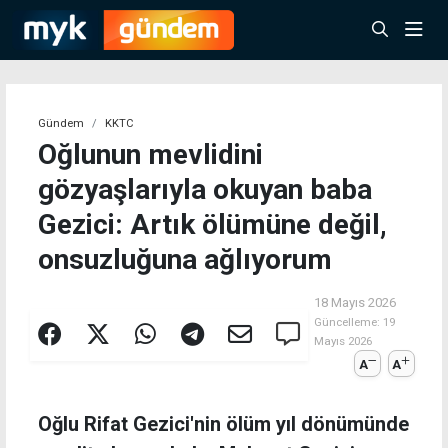
Gündem
KKTC
Oğlunun mevlidini
gözyaşlarıyla okuyan baba
Gezici: Artık ölümüne değil,
onsuzluğuna ağlıyorum
18 Mayıs 2026
Güncelleme:
19
Mayıs 2026
A
A
Oğlu Rifat Gezici'nin ölüm yıl dönümünde