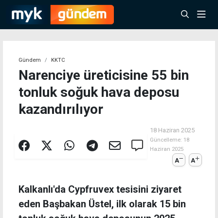
Gündem
KKTC
Narenciye üreticisine 55 bin
tonluk soğuk hava deposu
kazandırılıyor
18 Haziran 2025
Güncelleme:
18
Haziran 2025
A
A
Kalkanlı'da Cypfruvex tesisini ziyaret
eden Başbakan Üstel, ilk olarak 15 bin