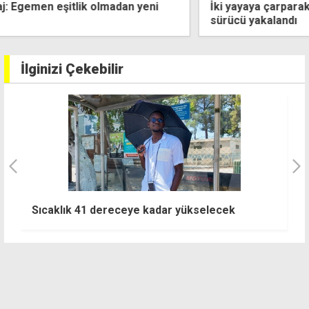
İki yayaya çarparak birinin ölümüne neden olan firari
sürücü yakalandı
İlginizi Çekebilir
H
Sıcaklık 41 dereceye kadar yükselecek
d