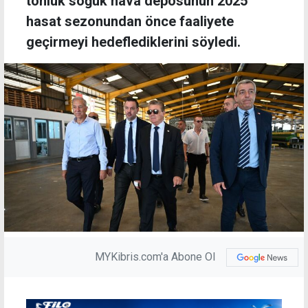
tonluk soğuk hava deposunun 2025
hasat sezonundan önce faaliyete
geçirmeyi hedeflediklerini söyledi.
MYKibris.com'a Abone Ol