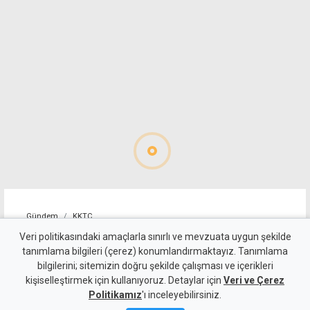
Gündem
KKTC
520 sürücü rapor edildi: Hız
Veri politikasındaki amaçlarla sınırlı ve mevzuata uygun şekilde
tanımlama bilgileri (çerez) konumlandırmaktayız. Tanımlama
ihlali ilk sırada, alkollü
bilgilerini; sitemizin doğru şekilde çalışması ve içerikleri
kişiselleştirmek için kullanıyoruz. Detaylar için
sürücüler ikinci sırada
Veri ve Çerez
Politikamız
'ı inceleyebilirsiniz.