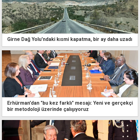
Girne Dağ Yolu'ndaki kısmi kapatma, bir ay daha uzadı
Erhürman'dan "bu kez farklı" mesajı: Yeni ve gerçekçi
bir metodoloji üzerinde çalışıyoruz