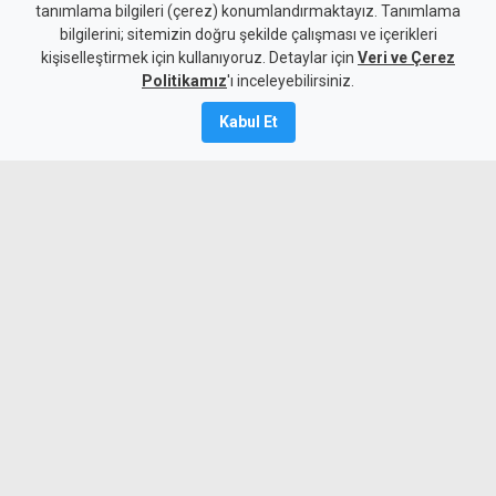
tanımlama bilgileri (çerez) konumlandırmaktayız. Tanımlama
bilgilerini; sitemizin doğru şekilde çalışması ve içerikleri
Gündem
KKTC
kişiselleştirmek için kullanıyoruz. Detaylar için
Veri ve Çerez
Holguin: Başarı, nihai
Politikamız
'ı inceleyebilirsiniz.
anlaşmaya ulaşacak süreci
Kabul Et
kurmaktır
9 Ağustos 2026
Güncelleme:
9 Ağustos
2026
A
A
BM Temsilcisi Holguin, açık uçlu
müzakerelerin geride kalması ve
tarafların yöntem ve hedefi belli
çerçevede anlaşması gerektiğini
belirterek, BM'nin geçmiş müzakere