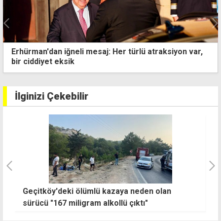
Erhürman'dan iğneli mesaj: Her türlü atraksiyon var,
bir ciddiyet eksik
İlginizi Çekebilir
MSB: Kıbrıs Türkü'nün mücadelesi daima
hafızamızda yaşayacak