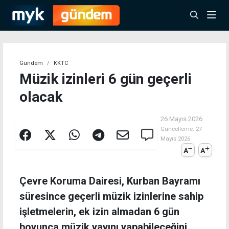
Gündem
KKTC
Müzik izinleri 6 gün geçerli
olacak
26 Mayıs 2026
Güncelleme:
27
Mayıs 2026
A
A
Çevre Koruma Dairesi, Kurban Bayramı
süresince geçerli müzik izinlerine sahip
işletmelerin, ek izin almadan 6 gün
boyunca müzik yayını yapabileceğini