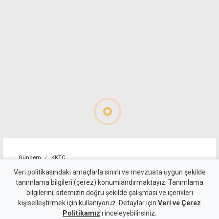
Gündem
KKTC
İncirli'den Dikmen
Veri politikasındaki amaçlarla sınırlı ve mevzuata uygun şekilde
tanımlama bilgileri (çerez) konumlandırmaktayız. Tanımlama
Belediyesi'ne övgü
bilgilerini; sitemizin doğru şekilde çalışması ve içerikleri
kişiselleştirmek için kullanıyoruz. Detaylar için
Veri ve Çerez
6 Ağustos 2026
Politikamız
'ı inceleyebilirsiniz.