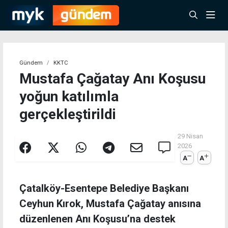
Gündem
KKTC
Mustafa Çağatay Anı Koşusu
yoğun katılımla
gerçekleştirildi
29 Nisan
2026
A
A
Çatalköy-Esentepe Belediye Başkanı
Ceyhun Kırok, Mustafa Çağatay anısına
düzenlenen Anı Koşusu’na destek