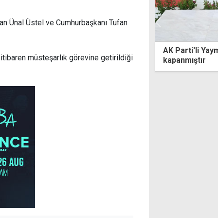
kan Ünal Üstel ve Cumhurbaşkanı Tufan
rti'li Yayman: Federasyon defteri
Başbakan Üstel
tibaren müsteşarlık görevine getirildiği
mıştır
projesini