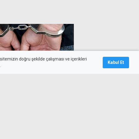
itemizin doğru şekilde çalışması ve içerikleri
Kabul Et
.
panikleyip kendini ele verdi