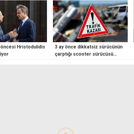
i Hristodulidis
3 ay önce dikkatsiz sürücünün
"Avru
çarptığı scooter sürücüsü
taraf
yaşam mücadelesini kaybetti