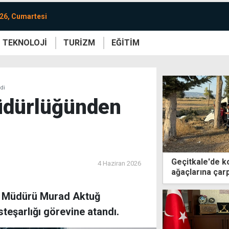
26, Cumartesi
TEKNOLOJİ
TURİZM
EĞİTİM
re
Yaşam
Sanat
Etkinlik
di
üdürlüğünden
Geçitkale'de k
4 Haziran 2026
ağaçlarına çarpt
esi Müdürü Murad Aktuğ
steşarlığı görevine atandı.