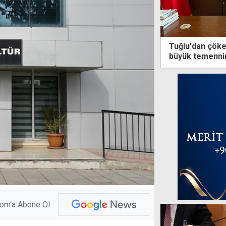
Tuğlu'dan çöken
büyük temennim
yaşanmaması
com'a Abone Ol