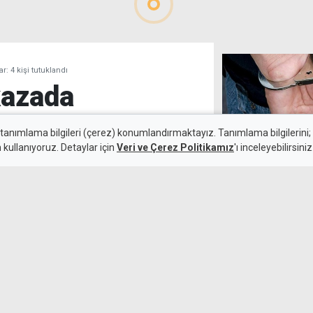
: 4 kişi tutuklandı
kazada
ştılar: 4 kişi
 tanımlama bilgileri (çerez) konumlandırmaktayız. Tanımlama bilgilerini; s
n kullanıyoruz. Detaylar için
Veri ve Çerez Politikamız
'ı inceleyebilirsiniz
Polisi görünce 
7 Ağustos 2026
Güncelleme:
8 Ağustos 2026
 kazada, aracı kullanan kişinin
unduğu belirlenen dört kişi
de kaza sırasında araçta