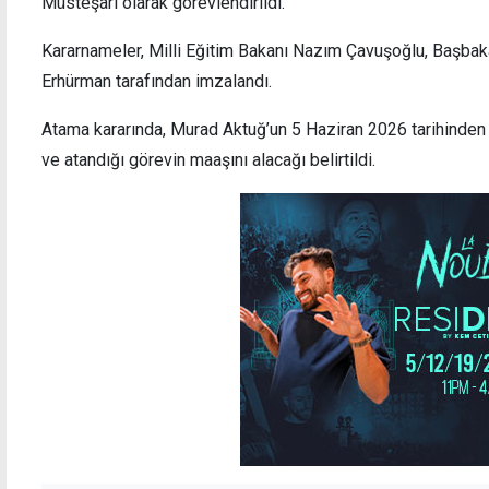
Müsteşarı olarak görevlendirildi.
Kararnameler, Milli Eğitim Bakanı Nazım Çavuşoğlu, Başba
Erhürman tarafından imzalandı.
Mücahitlerin cesaretlerinin sembolü: Tutsak
AK Pa
Atama kararında, Murad Aktuğ’un 5 Haziran 2026 tarihinden i
Tanklar
kapan
ve atandığı görevin maaşını alacağı belirtildi.