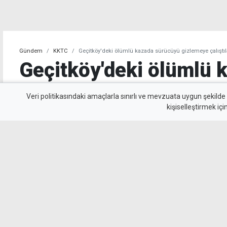
Gündem
KKTC
Geçitköy'deki ölümlü kazada sürücüyü gizlemeye çalıştılar
Geçitköy'deki ölümlü 
sürücüyü gizlemeye çalı
Veri politikasındaki amaçlarla sınırlı ve mevzuata uygun şekilde
kişiselleştirmek içi
tutuklandı
Geçitköy’de Turan Obalı’nın yaşamını yitirdiği
kimliğini gizleyerek polise yalan beyanda bul
tutuklandı. Olayı üstlenmeye çalışan kişinin 