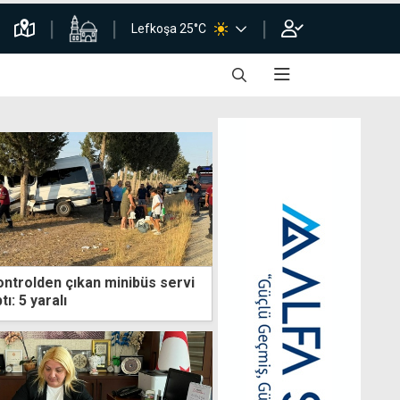
Lefkoşa 25°C
ontrolden çıkan minibüs servi
ı: 5 yaralı