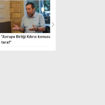
pa Birliği Kıbrıs konusunda
Öztürkler: Hiçbir güç Türkiye
"
ile KKTC arasındaki bağı
koparamaz