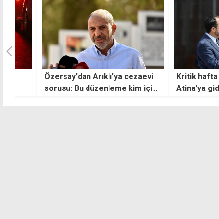
Özersay'dan Arıklı'ya cezaevi
Kritik hafta önces
sorusu: Bu düzenleme kim için
Atina'ya gidiyor
yapıldı?