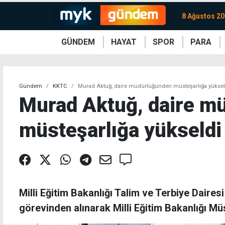
8 Ağustos 20
GÜNDEM
HAYAT
SPOR
PARA
KKTC
Magazin
KKTC
Ekonomi
Türkiye
Türkiye
Kripto
Sağlık
Güney
Avrupa
Döviz
Kadın
Dünya
Dünya
Borsa
Lezzetler
Çev
Gündem
KKTC
Murad Aktuğ, daire müdürlüğünden müsteşarlığa yüksel
Murad Aktuğ, daire m
müsteşarlığa yükseldi
Milli Eğitim Bakanlığı Talim ve Terbiye Dair
görevinden alınarak Milli Eğitim Bakanlığı Mü