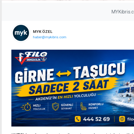
MYKibris.
MYK ÖZEL
haber@mykibris.com