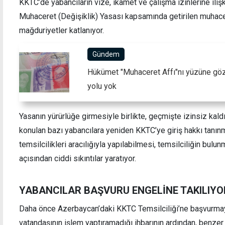
KKTC’de yabancıların vize, ikamet ve çalışma izinlerine ilişk
Muhaceret (Değişiklik) Yasası kapsamında getirilen muhacer
mağduriyetler katlanıyor.
Gündem
yor: Dernek ve
"Guterres'in ziyareti önemli ve olu
na el konuldu
bugün düne göre daha umutluyum"
Hükümet "Muhaceret Affı"nı yüzüne gözü
yolu yok
Yasanın yürürlüğe girmesiyle birlikte, geçmişte izinsiz kald
konulan bazı yabancılara yeniden KKTC’ye giriş hakkı tanın
temsilcilikleri aracılığıyla yapılabilmesi, temsilciliğin bulu
açısından ciddi sıkıntılar yaratıyor.
YABANCILAR BAŞVURU ENGELİNE TAKILIYO
Daha önce Azerbaycan’daki KKTC Temsilciliği’ne başvurmay
vatandaşının işlem yaptıramadığı ihbarının ardından, benzer