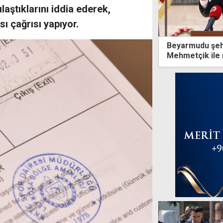
laştıklarını iddia ederek,
ı çağrısı yapıyor.
Beyarmudu şehi
Mehmetçik ile 
yoğrularak vata