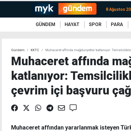
8 Ağustos 20
GÜNDEM
HAYAT
SPOR
PARA
KKTC
Magazin
KKTC
Ekonomi
Türkiye
Türkiye
Kripto
Sağlık
Güney
Avrupa
Döviz
Kadın
Dünya
Dünya
Borsa
Lezzetler
Çev
Gündem
KKTC
Muhaceret affında mağduriyetler katlanıyor: Temsilcilikler
Muhaceret affında mağ
katlanıyor: Temsilcilik
çevrim içi başvuru çağ
Muhaceret affından yararlanmak isteyen Türk