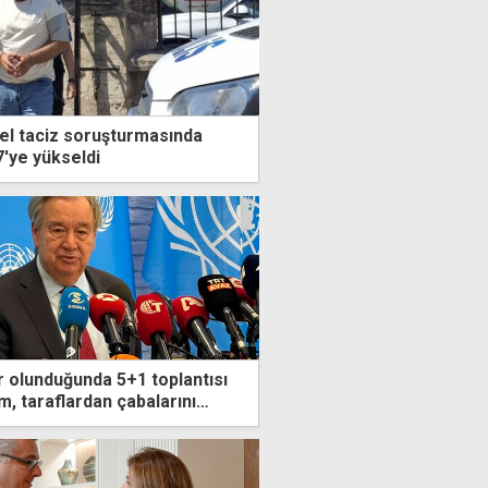
sel taciz soruşturmasında
7'ye yükseldi
r olunduğunda 5+1 toplantısı
, taraflardan çabalarını
rını istedim