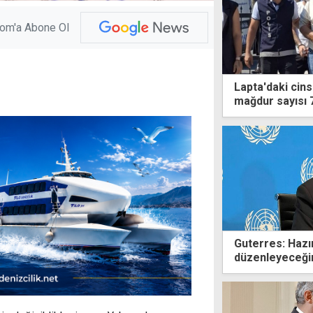
com'a Abone Ol
Lapta'daki cin
mağdur sayısı 
Guterres: Hazı
düzenleyeceğim
yoğunlaştırmala