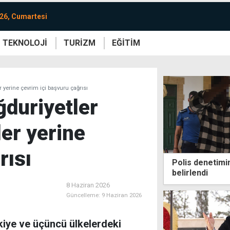
26, Cumartesi
TEKNOLOJİ
TURİZM
EĞİTİM
re
Yaşam
Sanat
Etkinlik
 yerine çevrim içi başvuru çağrısı
duriyetler
ler yerine
rısı
Polis denetimi
belirlendi
8 Haziran 2026
Güncelleme:
9 Haziran 2026
iye ve üçüncü ülkelerdeki