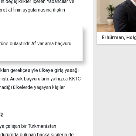
in değişiklikler içeren Yabancılar ve
et affının uygulamasına ilişkin
mlu,
Erhürman, Holguin'i kabul etti
ne bulaştırdı: Af var ama başvuru
ıkları gerekçesiyle ülkeye giriş yasağı
mıştı. Ancak başvuruların yalnızca KKTC
nmadığı ülkelerde yaşayan kişiler
R
a çalışan bir Türkmenistan
 durumda bulunan başka kişilerin de