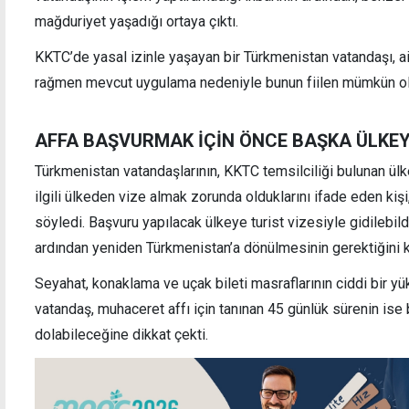
mağduriyet yaşadığı ortaya çıktı.
KKTC’de yasal izinle yaşayan bir Türkmenistan vatandaşı, a
rağmen mevcut uygulama nedeniyle bunun fiilen mümkün olma
AFFA BAŞVURMAK İÇİN ÖNCE BAŞKA ÜLKEY
Türkmenistan vatandaşlarının, KKTC temsilciliği bulunan ül
ilgili ülkeden vize almak zorunda olduklarını ifade eden kişi,
söyledi. Başvuru yapılacak ülkeye turist vizesiyle gidilebi
ardından yeniden Türkmenistan’a dönülmesinin gerektiğini k
Seyahat, konaklama ve uçak bileti masraflarının ciddi bir y
vatandaş, muhaceret affı için tanınan 45 günlük sürenin ise
dolabileceğine dikkat çekti.