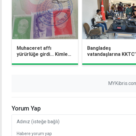
Muhaceret affı
Bangladeş
yürürlüğe girdi... Kimleri
vatandaşlarına KKTC
kapsıyor, şartları neler?
geçici pasaport hizm
MYKibris.com
Yorum Yap