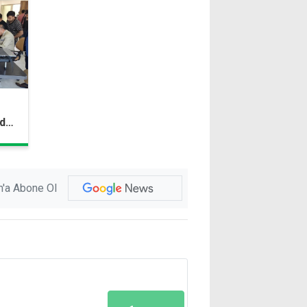
'de
eti
'a Abone Ol