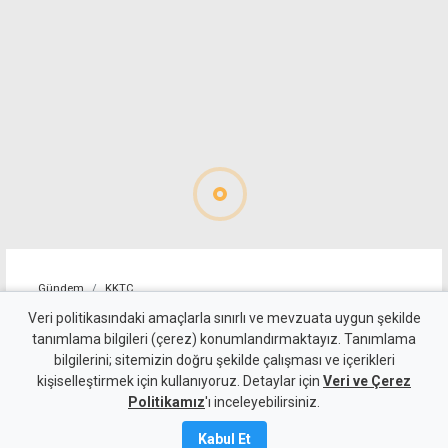
Gündem
KKTC
Dr. Şemsi Kazım Erkman
Veri politikasındaki amaçlarla sınırlı ve mevzuata uygun şekilde
tanımlama bilgileri (çerez) konumlandırmaktayız. Tanımlama
yaşamını yitirdi
bilgilerini; sitemizin doğru şekilde çalışması ve içerikleri
kişiselleştirmek için kullanıyoruz. Detaylar için
Veri ve Çerez
7 Ağustos 2026
Politikamız
'ı inceleyebilirsiniz.
A
A
Kabul Et