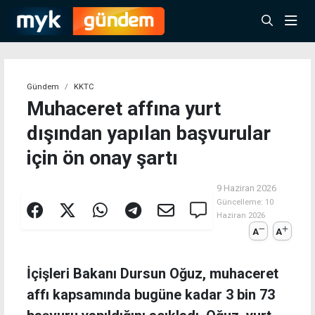
Gündem
KKTC
Muhaceret affına yurt
dışından yapılan başvurular
için ön onay şartı
9 Haziran 2026
Güncelleme:
10
Haziran 2026
A
A
İçişleri Bakanı Dursun Oğuz, muhaceret
affı kapsamında bugüne kadar 3 bin 73