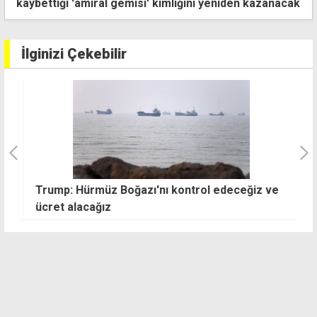
neden oldu
İlginizi Çekebilir
da
Trump: Hürmüz Boğazı'nı kontrol edeceğiz ve
G
ücret alacağız
k