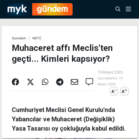
Gündem
KKTC
Muhaceret affı Meclis'ten
geçti... Kimleri kapsıyor?
19 Mayıs 2026
Güncelleme:
19
Mayıs 2026
A
A
Cumhuriyet Meclisi Genel Kurulu'nda
Yabancılar ve Muhaceret (Değişiklik)
Yasa Tasarısı oy çokluğuyla kabul edildi.