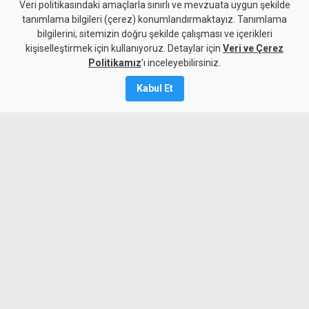
Taçoy'dan seçim yorumu:
Veri politikasındaki amaçlarla sınırlı ve mevzuata uygun şekilde
tanımlama bilgileri (çerez) konumlandırmaktayız. Tanımlama
UBP'nin en kötü hali CTP'nin
bilgilerini; sitemizin doğru şekilde çalışması ve içerikleri
kişiselleştirmek için kullanıyoruz. Detaylar için
en iyi haliyle yarışabilecek
Veri ve Çerez
Politikamız
'ı inceleyebilirsiniz.
durumda
Kabul Et
7 Ağustos 2026
Güncelleme:
7 Ağustos
2026
A
A
UBP Milletvekili Hasan Taçoy, UBP'nin
tek rakibinin yine UBP olduğunu ifade
ederken, partinin seçimlerde en az
yüzde 28-30 oy alacağını, adayların
belirlenmesiyle bu oranın yüzde 35'e
yükselebileceğini öne sürdü.