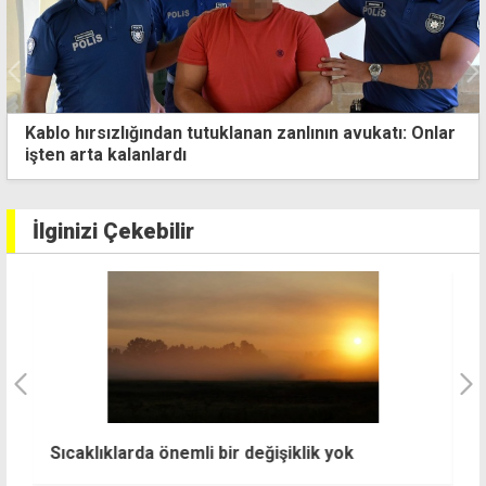
Erdoğan: Guterres'in Kıbrıs ziyareti çok kıymetli
İlginizi Çekebilir
A
Sıcaklıklarda önemli bir değişiklik yok
li