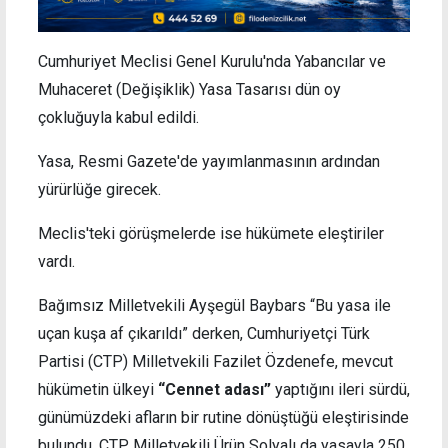
Cumhuriyet Meclisi Genel Kurulu'nda Yabancılar ve
Muhaceret (Değişiklik) Yasa Tasarısı dün oy
çokluğuyla kabul edildi.
Yasa, Resmi Gazete'de yayımlanmasının ardından
yürürlüğe girecek.
Meclis'teki görüşmelerde ise hükümete eleştiriler
vardı.
Bağımsız Milletvekili Ayşegül Baybars “Bu yasa ile
uçan kuşa af çıkarıldı” derken, Cumhuriyetçi Türk
Partisi (CTP) Milletvekili Fazilet Özdenefe, mevcut
hükümetin ülkeyi
“Cennet adası”
yaptığını ileri sürdü,
günümüzdeki afların bir rutine dönüştüğü eleştirisinde
bulundu. CTP Milletvekili Ürün Solyalı da yasayla 250