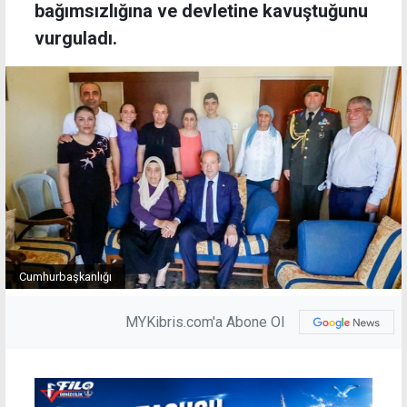
bağımsızlığına ve devletine kavuştuğunu
vurguladı.
Cumhurbaşkanlığı
MYKibris.com'a Abone Ol