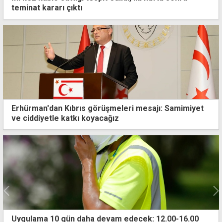
teminat kararı çıktı
Erhürman'dan Kıbrıs görüşmeleri mesajı: Samimiyet
ve ciddiyetle katkı koyacağız
20 Temmuz programı netleşti: İşte saat saat tören