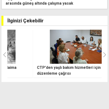
ve etkinlik takvimi
İlginizi Çekebilir
CTP'den yaşlı bakım hizmetleri için yasal
"
düzenleme çağrısı
v