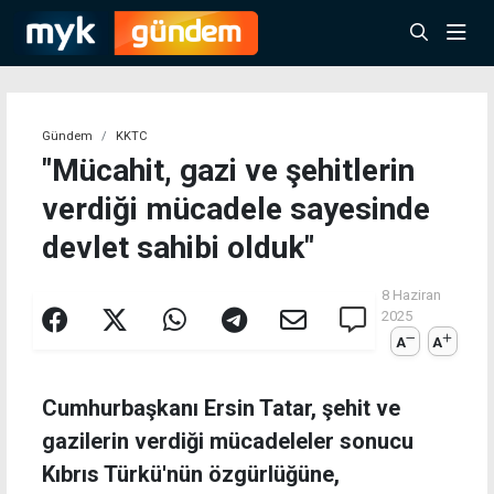
Gündem
KKTC
"Mücahit, gazi ve şehitlerin
verdiği mücadele sayesinde
devlet sahibi olduk"
8 Haziran
2025
A
A
Cumhurbaşkanı Ersin Tatar, şehit ve
gazilerin verdiği mücadeleler sonucu
Kıbrıs Türkü'nün özgürlüğüne,