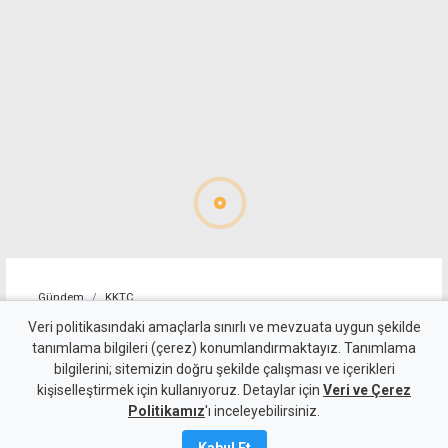
Gündem
KKTC
Girne-Değirmenlik Dağ
Veri politikasındaki amaçlarla sınırlı ve mevzuata uygun şekilde
tanımlama bilgileri (çerez) konumlandırmaktayız. Tanımlama
Yolu'nun bir bölümü yarın
bilgilerini; sitemizin doğru şekilde çalışması ve içerikleri
kişiselleştirmek için kullanıyoruz. Detaylar için
trafiğe kapatılacak
Veri ve Çerez
Politikamız
'ı inceleyebilirsiniz.
8 Ağustos 2026