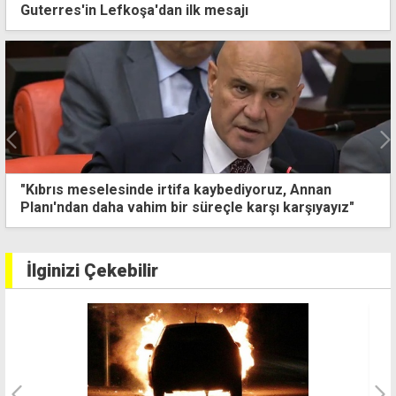
Guterres'in Lefkoşa'dan ilk mesajı
eselesinde irtifa kaybediyoruz, Annan
Bakan Gür
 daha vahim bir süreçle karşı karşıyayız"
bağlantısı
İlginizi Çekebilir