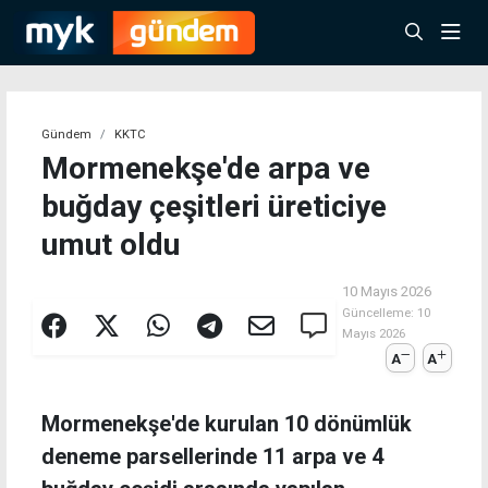
Gündem
KKTC
Mormenekşe'de arpa ve
buğday çeşitleri üreticiye
umut oldu
10 Mayıs 2026
Güncelleme:
10
Mayıs 2026
A
A
Mormenekşe'de kurulan 10 dönümlük
deneme parsellerinde 11 arpa ve 4