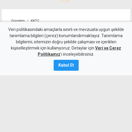
Gündem
KKTC
"Tıraş bıçaklarını kutusundan
Veri politikasındaki amaçlarla sınırlı ve mevzuata uygun şekilde
tanımlama bilgileri (çerez) konumlandırmaktayız. Tanımlama
çıkarıp cebine koydu"
bilgilerini; sitemizin doğru şekilde çalışması ve içerikleri
kişiselleştirmek için kullanıyoruz. Detaylar için
Veri ve Çerez
Kamalı Haber,
8
Politikamız
'ı inceleyebilirsiniz.
Ağustos 2026
Kabul Et
A
A
Demirhan’daki süpermarketten 900 TL
değerindeki 2 kutu tıraş bıçağını ödeme
yapmadan çıkardığı gerekçesiyle
tutuklanan 64 yaşındaki L.K., 3 gün
tutuklu kalacak.