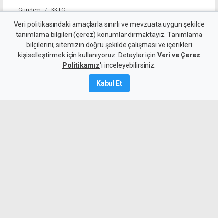
Gündem
KKTC
Girne-Çamlıbel yolunda iki
Veri politikasındaki amaçlarla sınırlı ve mevzuata uygun şekilde
tanımlama bilgileri (çerez) konumlandırmaktayız. Tanımlama
araç çarpıştı: 1 ölü, 3 yaralı
bilgilerini; sitemizin doğru şekilde çalışması ve içerikleri
kişiselleştirmek için kullanıyoruz. Detaylar için
Veri ve Çerez
7 Ağustos 2026
Politikamız
'ı inceleyebilirsiniz.
Güncelleme:
7 Ağustos
2026
Kabul Et
A
A
Girne-Çamlıbel Ana Yolu'nun Geçitköy
virajlarında iki aracın çarpışması sonucu
bir sürücü olay yerinde hayatını kaybetti.
Kazada 3 kişi yaralandı.