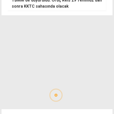
TBMM'de duyuruldu: Oruç Reis 29 Temmuz'dan
A
sonra KKTC sahasında olacak
g